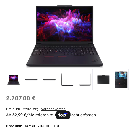
Bildergalerie überspringen
Regulärer Preis:
2.707,00 €
Preis inkl. MwSt. zzgl.
Versandkosten
Ab
62,99 €/Mo.
mieten mit
Mehr erfahren
Produktnummer:
21RS000DGE