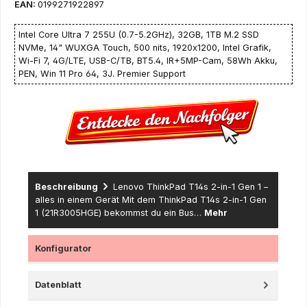
EAN:
0199271922897
Intel Core Ultra 7 255U (0.7-5.2GHz), 32GB, 1TB M.2 SSD
NVMe, 14" WUXGA Touch, 500 nits, 1920x1200, Intel Grafik,
Wi-Fi 7, 4G/LTE, USB-C/TB, BT5.4, IR+5MP-Cam, 58Wh Akku,
PEN, Win 11 Pro 64, 3J. Premier Support
Beschreibung
Lenovo ThinkPad T14s 2-in-1 Gen 1 –
alles in einem Gerät Mit dem ThinkPad T14s 2-in-1 Gen
1 (21R3005HGE) bekommst du ein Bus…
Mehr
Konfigurator
Datenblatt