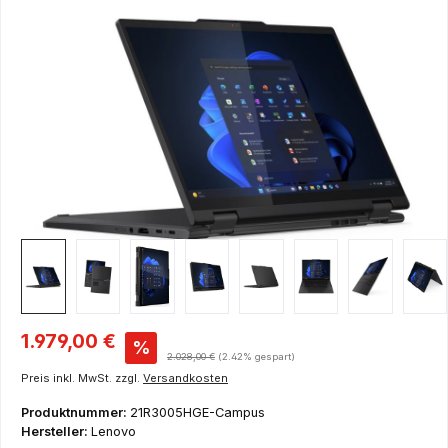
Bildergalerie überspringen
Verkaufspreis:
1.979,00 €
%
Regulärer Preis:
2.028,00 €
(2.42% gespart)
Preis inkl. MwSt. zzgl.
Versandkosten
Produktnummer:
21R3005HGE-Campus
Hersteller:
Lenovo