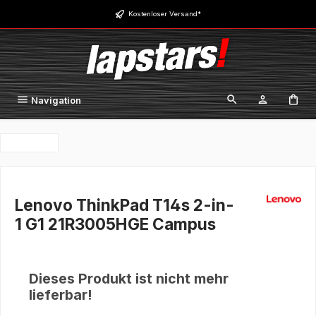
Zum Hauptinhalt springen
Kostenloser Versand*
Navigation
Lenovo ThinkPad T14s 2-in-
1 G1 21R3005HGE Campus
Dieses Produkt ist nicht mehr
lieferbar!