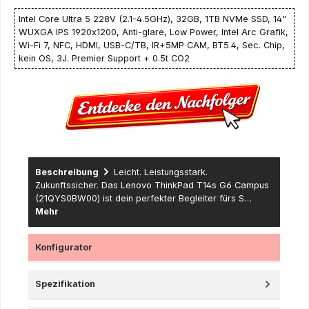
Intel Core Ultra 5 228V (2.1-4.5GHz), 32GB, 1TB NVMe SSD, 14"
WUXGA IPS 1920x1200, Anti-glare, Low Power, Intel Arc Grafik,
Wi-Fi 7, NFC, HDMI, USB-C/TB, IR+5MP CAM, BT5.4, Sec. Chip,
kein OS, 3J. Premier Support + 0.5t CO2
Beschreibung
Leicht. Leistungsstark.
Zukunftssicher. Das Lenovo ThinkPad T14s G6 Campus
(21QYS0BW00) ist dein perfekter Begleiter fürs S…
Mehr
Konfigurator
Spezifikation