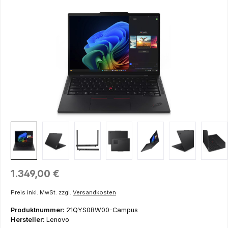
Bildergalerie überspringen
Regulärer Preis:
1.349,00 €
Preis inkl. MwSt. zzgl.
Versandkosten
Produktnummer:
21QYS0BW00-Campus
Hersteller:
Lenovo