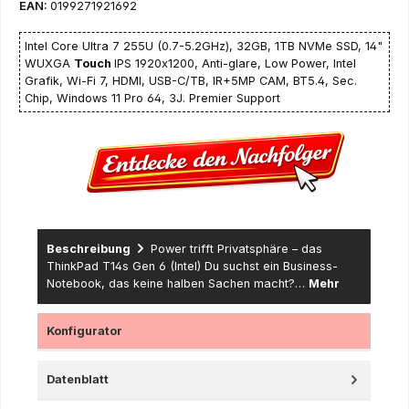
EAN:
0199271921692
Intel Core Ultra 7 255U (0.7-5.2GHz), 32GB, 1TB NVMe SSD, 14"
WUXGA
Touch
IPS 1920x1200, Anti-glare, Low Power, Intel
Grafik, Wi-Fi 7, HDMI, USB-C/TB, IR+5MP CAM, BT5.4, Sec.
Chip, Windows 11 Pro 64, 3J. Premier Support
Beschreibung
Power trifft Privatsphäre – das
ThinkPad T14s Gen 6 (Intel) Du suchst ein Business-
Notebook, das keine halben Sachen macht?…
Mehr
Konfigurator
Datenblatt