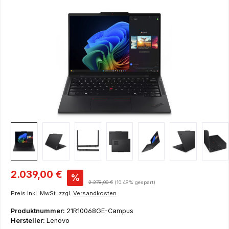
Bildergalerie überspringen
Verkaufspreis:
2.039,00 €
%
Regulärer Preis:
2.278,00 €
(10.49% gespart)
Preis inkl. MwSt. zzgl.
Versandkosten
Produktnummer:
21R10068GE-Campus
Hersteller:
Lenovo