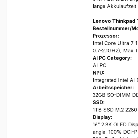
lange Akkulaufzeit
Lenovo Thinkpad 
Bestellnummer/M
Prozessor:
Intel Core Ultra 7
0.7-2.1GHz), Max T
AI PC Category:
AI PC
NPU:
Integrated Intel AI
Arbeitsspeicher:
32GB SO-DIMM DDR5
SSD:
1TB SSD M.2 2280
Display:
16” 2.8K OLED Displ
angle, 100% DCI-P3