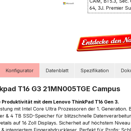
CAM, BT5.3, Sec. 
64, 3J. Premier S
Konfigurator
Datenblatt
Spezifikation
Dok
nkpad T16 G3 21MN005TGE Campus
e Produktivität mit dem Lenovo ThinkPad T16 Gen 3.
tung mit Intel Core Ultra Prozessoren der 1. Generation. 
r & 4 TB SSD-Speicher für blitzschnelle Datenverarbeitu
ails auf 16 Zoll Displays. Sicherheit auf höchstem Nivea
 & integriertem Fingerabdruckleser. Perfekt für Profis: Sch