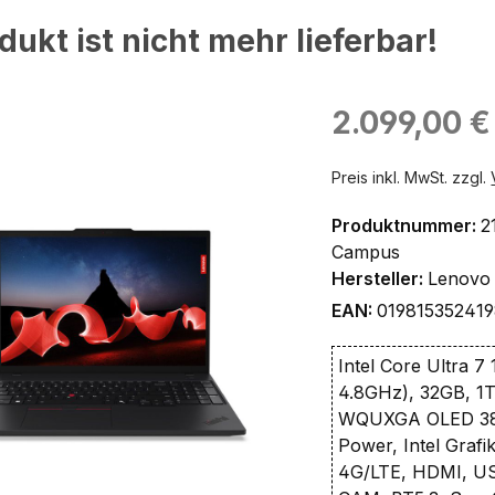
dukt ist nicht mehr lieferbar!
ingen
Regulärer Preis:
2.099,00 €
Preis inkl. MwSt. zzgl.
Produktnummer:
2
Campus
Hersteller:
Lenovo
EAN:
01981535241
Intel Core Ultra 7
4.8GHz), 32GB, 1
WQUXGA OLED 38
Power, Intel Grafik
4G/LTE, HDMI, U