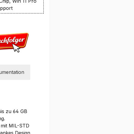
Chip, Win 11 Pro
upport
umentation
Bis zu 64 GB
ng.
u mit MIL-STD
lankes Design,