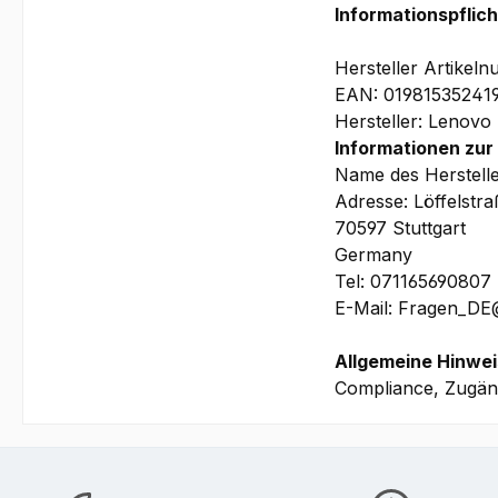
Akku
Informationspflic
Bilder und technis
Hersteller Artik
EAN: 01981535241
Hersteller: Lenovo
Informationen zur
Name des Herstell
Adresse: Löffelstr
70597 Stuttgart
Germany
Tel: 071165690807
E-Mail: Fragen_D
Allgemeine Hinwei
Compliance, Zugäng