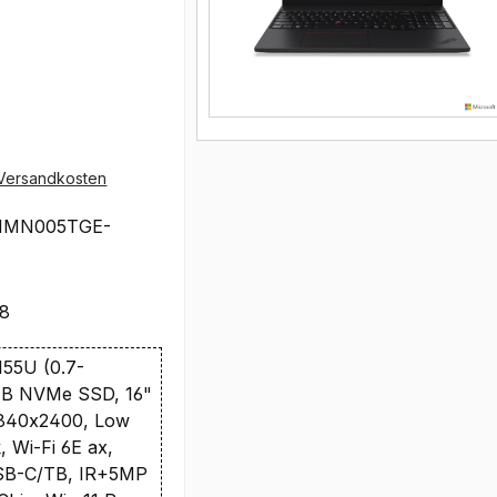
Versandkosten
1MN005TGE-
98
 155U (0.7-
TB NVMe SSD, 16"
40x2400, Low
, Wi-Fi 6E ax,
SB-C/TB, IR+5MP