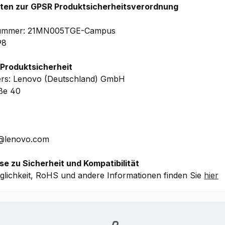
hten zur GPSR Produktsicherheitsverordnung
che Details ohne Gewähr.
elnummer: 21MN005TGE-Campus
98
 Produktsicherheit
ers: Lenovo (Deutschland) GmbH
aße 40
E@lenovo.com
se zu Sicherheit und Kompatibilität
lichkeit, RoHS und andere Informationen finden Sie
hier