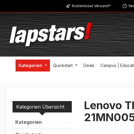
Kostenloser Versand*
Ver
m Hauptinhalt springen
Zur Suche springen
Zur Hauptnavigation springen
Kategorien
Quickstart
Deals
Campus | Educat
Lenovo T
Kategorien Übersicht
21MN005
Kategorien