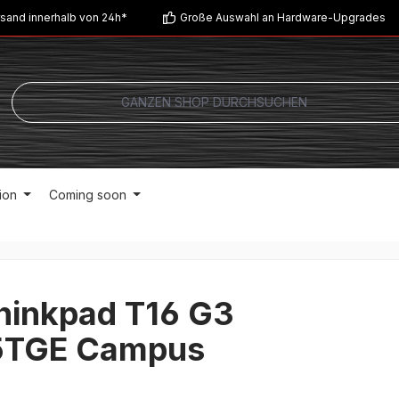
sand innerhalb von 24h*
Große Auswahl an Hardware-Upgrades
ion
Coming soon
hinkpad T16 G3
TGE Campus