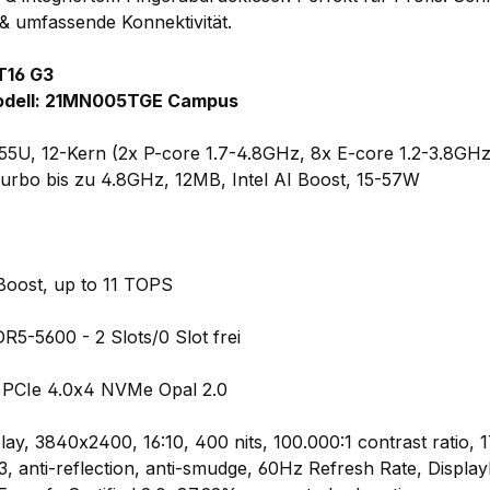
 & umfassende Konnektivität.
T16 G3
odell: 21MN005TGE Campus
 155U, 12-Kern (2x P-core 1.7-4.8GHz, 8x E-core 1.2-3.8GH
urbo bis zu 4.8GHz, 12MB, Intel AI Boost, 15-57W
 Boost, up to 11 TOPS
-5600 - 2 Slots/0 Slot fre
i
 PCIe 4.0x4 NVMe Opal 2.0
ay, 3840x2400, 16:10, 400 nits, 100.000:1 contrast ratio, 
, anti-reflection, anti-smudge, 60Hz Refresh Rate, Displ