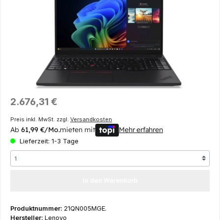
Regulärer Preis:
2.676,31 €
Preis inkl. MwSt. zzgl.
Versandkosten
Ab
61,99 €/Mo.
mieten mit
Mehr erfahren
Lieferzeit: 1-3 Tage
In den Warenkorb
Produktnummer:
21QN005MGE.
Hersteller:
Lenovo