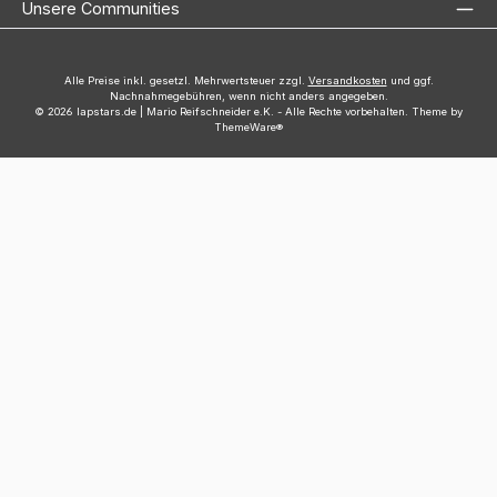
Unsere Communities
Alle Preise inkl. gesetzl. Mehrwertsteuer zzgl.
Versandkosten
und ggf.
Nachnahmegebühren, wenn nicht anders angegeben.
© 2026 lapstars.de | Mario Reifschneider e.K. - Alle Rechte vorbehalten. Theme by
ThemeWare®