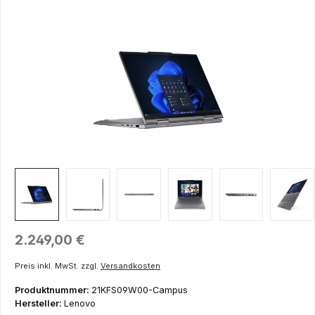
Bildergalerie überspringen
Regulärer Preis:
2.249,00 €
Preis inkl. MwSt. zzgl.
Versandkosten
Produktnummer:
21KFS09W00-Campus
Hersteller:
Lenovo