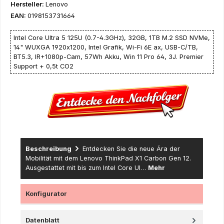
Hersteller:
Lenovo
EAN:
0198153731664
Intel Core Ultra 5 125U (0.7-4.3GHz), 32GB, 1TB M.2 SSD NVMe,
14" WUXGA 1920x1200, Intel Grafik, Wi-Fi 6E ax, USB-C/TB,
BT5.3, IR+1080p-Cam, 57Wh Akku, Win 11 Pro 64, 3J. Premier
Support + 0,5t CO2
Beschreibung
Entdecken Sie die neue Ära der
Mobilität mit dem Lenovo ThinkPad X1 Carbon Gen 12.
Ausgestattet mit bis zum Intel Core Ul…
Mehr
Konfigurator
Datenblatt