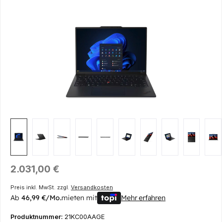
Bildergalerie überspringen
Regulärer Preis:
2.031,00 €
Preis inkl. MwSt. zzgl.
Versandkosten
Ab
46,99 €/Mo.
mieten mit
Mehr erfahren
Produktnummer:
21KC00AAGE