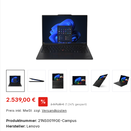
Bildergalerie überspringen
Verkaufspreis:
2.539,00 €
%
Regulärer Preis:
2.571,00 €
(1.24% gespart)
Preis inkl. MwSt. zzgl.
Versandkosten
Produktnummer:
21NS0019GE-Campus
Hersteller:
Lenovo