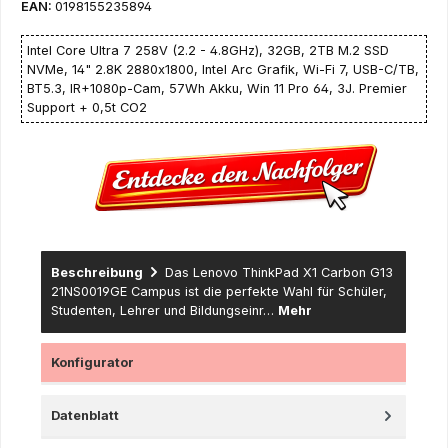
EAN:
0198155235894
Intel Core Ultra 7 258V (2.2 - 4.8GHz), 32GB, 2TB M.2 SSD
NVMe, 14" 2.8K 2880x1800, Intel Arc Grafik, Wi-Fi 7, USB-C/TB,
BT5.3, IR+1080p-Cam, 57Wh Akku, Win 11 Pro 64, 3J. Premier
Support + 0,5t CO2
Beschreibung
Das Lenovo ThinkPad X1 Carbon G13
21NS0019GE Campus ist die perfekte Wahl für Schüler,
Studenten, Lehrer und Bildungseinr…
Mehr
Konfigurator
Datenblatt