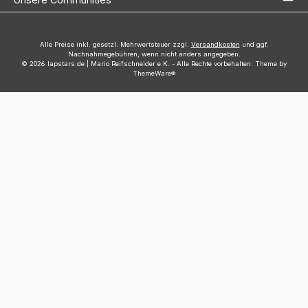
Alle Preise inkl. gesetzl. Mehrwertsteuer zzgl.
Versandkosten
und ggf.
Nachnahmegebühren, wenn nicht anders angegeben.
© 2026 lapstars.de | Mario Reifschneider e.K. - Alle Rechte vorbehalten. Theme by
ThemeWare®