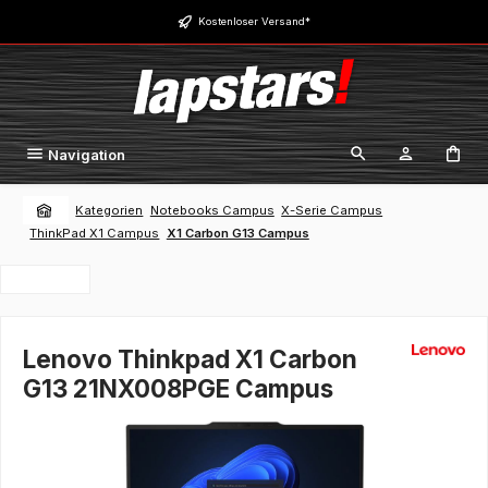
Zum Hauptinhalt springen
Kostenloser Versand*
Navigation
Kategorien
Notebooks Campus
X-Serie Campus
ThinkPad X1 Campus
X1 Carbon G13 Campus
Lenovo Thinkpad X1 Carbon
G13 21NX008PGE Campus
Bildergalerie überspringen