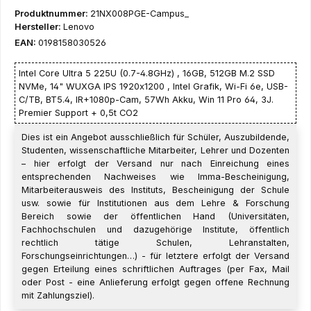
Produktnummer:
21NX008PGE-Campus_
Hersteller:
Lenovo
EAN:
0198158030526
Intel Core Ultra 5 225U (0.7-4.8GHz) , 16GB, 512GB M.2 SSD
NVMe, 14" WUXGA IPS 1920x1200 , Intel Grafik, Wi-Fi 6e, USB-
C/TB, BT5.4, IR+1080p-Cam, 57Wh Akku, Win 11 Pro 64, 3J.
Premier Support + 0,5t CO2
Dies ist ein Angebot ausschließlich für Schüler, Auszubildende,
Studenten, wissenschaftliche Mitarbeiter, Lehrer und Dozenten
– hier erfolgt der Versand nur nach Einreichung eines
entsprechenden Nachweises wie Imma-Bescheinigung,
Mitarbeiterausweis des Instituts, Bescheinigung der Schule
usw. sowie für Institutionen aus dem Lehre & Forschung
Bereich sowie der öffentlichen Hand (Universitäten,
Fachhochschulen und dazugehörige Institute, öffentlich
rechtlich tätige Schulen, Lehranstalten,
Forschungseinrichtungen…) - für letztere erfolgt der Versand
gegen Erteilung eines schriftlichen Auftrages (per Fax, Mail
oder Post - eine Anlieferung erfolgt gegen offene Rechnung
mit Zahlungsziel).