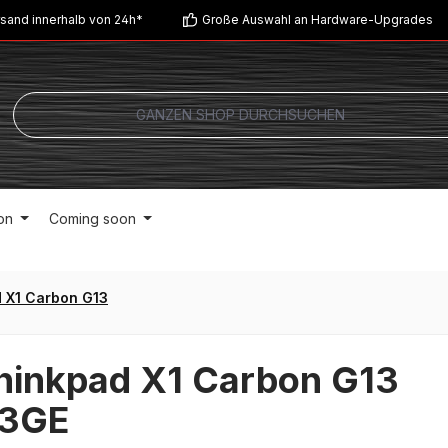
sand innerhalb von 24h*
Große Auswahl an Hardware-Upgrades
on
Coming soon
 X1 Carbon G13
hinkpad X1 Carbon G13
3GE