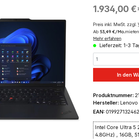
ingen
Regulärer Preis:
1.934,00 €
Preis inkl. MwSt. zzgl.
Ab
53,49 €/Mo.
mieten
Mehr erfahren
Lieferzeit: 1-3 T
In den W
Produktnummer:
2
Hersteller:
Lenovo
EAN:
01992713246
Intel Core Ultra 5
4.8GHz) , 16GB, 