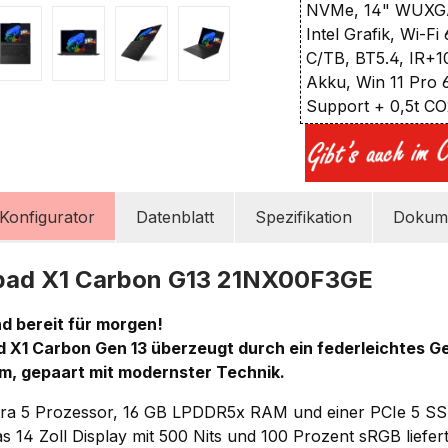
NVMe, 14" WUXGA
Intel Grafik, Wi-F
C/TB, BT5.4, IR+
Akku, Win 11 Pro 
Support + 0,5t C
Konfigurator
Datenblatt
Spezifikation
Dokume
pad X1 Carbon G13 21NX00F3GE
nd bereit für morgen!
 X1 Carbon Gen 13 überzeugt durch ein federleichtes G
m, gepaart mit modernster Technik.
tra 5 Prozessor, 16 GB LPDDR5x RAM und einer PCIe 5 SSD 
 14 Zoll Display mit 500 Nits und 100 Prozent sRGB liefert