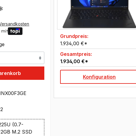
*
Versandkosten
 mit
Grundpreis:
1.934,00 €*
age
Gesamtpreis:
1.934,00 €*
arenkorb
Konfiguration
1NX00F3GE
22
 225U (0.7-
512GB M.2 SSD