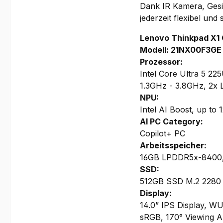
Dank IR Kamera, Gesi
jederzeit flexibel und
Lenovo Thinkpad X1
Modell: 21NX00F3GE
Prozessor:
Intel Core Ultra 5 2
1.3GHz - 3.8GHz, 2x 
NPU:
Intel AI Boost, up to
AI PC Category:
Copilot+ PC
Arbeitsspeicher:
16GB LPDDR5x-8400, f
SSD:
512GB SSD M.2 2280 
Display:
14.0” IPS Display, WU
sRGB, 170° Viewing An