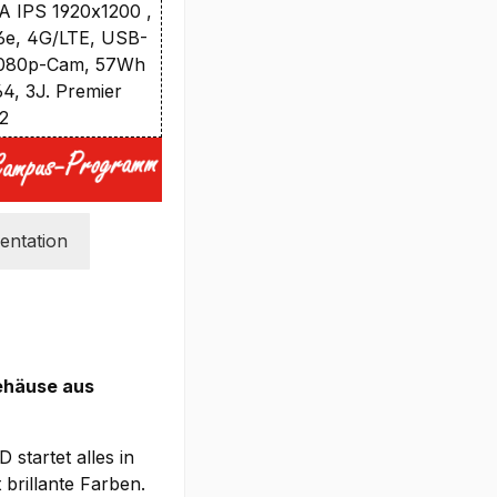
 IPS 1920x1200 ,
i 6e, 4G/LTE, USB-
1080p-Cam, 57Wh
64, 3J. Premier
O2
ntation
ehäuse aus
startet alles in
 brillante Farben.