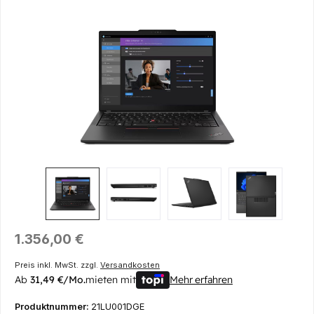
Bildergalerie überspringen
Regulärer Preis:
1.356,00 €
Preis inkl. MwSt. zzgl.
Versandkosten
Ab
31,49 €/Mo.
mieten mit
Mehr erfahren
Produktnummer:
21LU001DGE