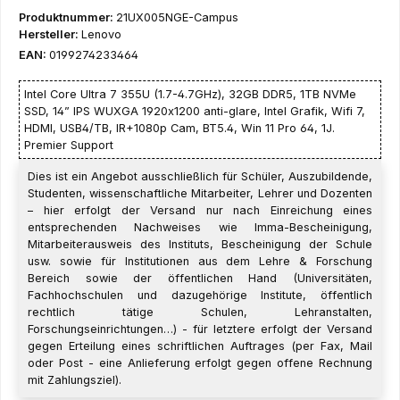
Produktnummer:
21UX005NGE-Campus
Hersteller:
Lenovo
EAN:
0199274233464
Intel Core Ultra 7 355U (1.7-4.7GHz), 32GB DDR5, 1TB NVMe
SSD, 14” IPS WUXGA 1920x1200 anti-glare, Intel Grafik, Wifi 7,
HDMI, USB4/TB, IR+1080p Cam, BT5.4, Win 11 Pro 64, 1J.
Premier Support
Dies ist ein Angebot ausschließlich für Schüler, Auszubildende,
Studenten, wissenschaftliche Mitarbeiter, Lehrer und Dozenten
– hier erfolgt der Versand nur nach Einreichung eines
entsprechenden Nachweises wie Imma-Bescheinigung,
Mitarbeiterausweis des Instituts, Bescheinigung der Schule
usw. sowie für Institutionen aus dem Lehre & Forschung
Bereich sowie der öffentlichen Hand (Universitäten,
Fachhochschulen und dazugehörige Institute, öffentlich
rechtlich tätige Schulen, Lehranstalten,
Forschungseinrichtungen…) - für letztere erfolgt der Versand
gegen Erteilung eines schriftlichen Auftrages (per Fax, Mail
oder Post - eine Anlieferung erfolgt gegen offene Rechnung
mit Zahlungsziel).