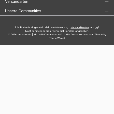
Versandarten
Unsere Communities
Alle Preise inkl. gesetzl. Mehrwertsteuer zzgl.
Versandkosten
und ggf.
Nachnahmegebühren, wenn nicht anders angegeben.
© 2026 lapstars.de | Mario Reifschneider e.K. - Alle Rechte vorbehalten. Theme by
ThemeWare®