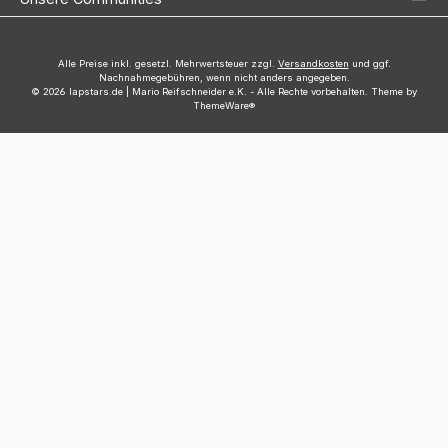
Alle Preise inkl. gesetzl. Mehrwertsteuer zzgl.
Versandkosten
und ggf.
Nachnahmegebühren, wenn nicht anders angegeben.
© 2026 lapstars.de | Mario Reifschneider e.K. - Alle Rechte vorbehalten. Theme by
ThemeWare®