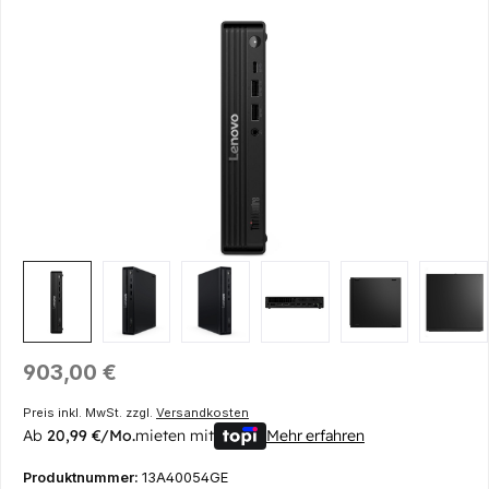
Bildergalerie überspringen
Regulärer Preis:
903,00 €
Preis inkl. MwSt. zzgl.
Versandkosten
Ab
20,99 €/Mo.
mieten mit
Mehr erfahren
Produktnummer:
13A40054GE