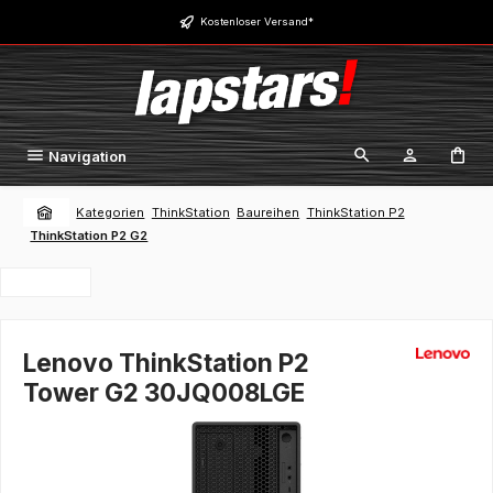
Zum Hauptinhalt springen
Kostenloser Versand*
Navigation
Kategorien
ThinkStation
Baureihen
ThinkStation P2
ThinkStation P2 G2
Lenovo ThinkStation P2
Tower G2 30JQ008LGE
Bildergalerie überspringen