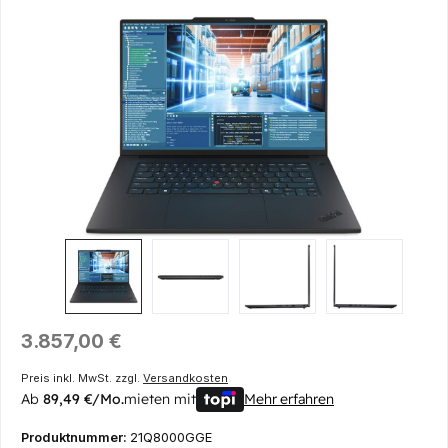
Bildergalerie überspringen
Regulärer Preis:
3.857,00 €
Preis inkl. MwSt. zzgl.
Versandkosten
Ab
89,49 €/Mo.
mieten mit
Mehr erfahren
Produktnummer:
21Q8000GGE