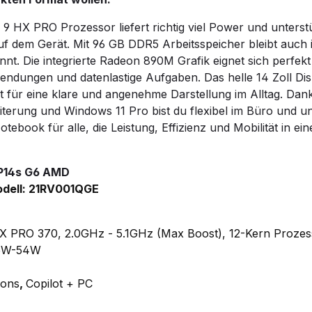
 HX PRO Prozessor liefert richtig viel Power und unterst
uf dem Gerät. Mit 96 GB DDR5 Arbeitsspeicher bleibt auch 
nnt. Die integrierte Radeon 890M Grafik eignet sich perfekt
endungen und datenlastige Aufgaben. Das helle 14 Zoll Dis
 für eine klare und angenehme Darstellung im Alltag. Dank
iterung und Windows 11 Pro bist du flexibel im Büro und u
tebook für alle, die Leistung, Effizienz und Mobilität in ei
P14s G6 AMD
dell: 21RV001QGE
 PRO 370, 2.0GHz - 5.1GHz (Max Boost), 12-Kern Prozes
15W-54W
ions
,
Copilot + PC