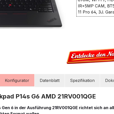
IR+5MP CAM, BT5.
11 Pro 64, 3J. Gar
Konfigurator
Datenblatt
Spezifikation
Dok
nkpad P14s G6 AMD 21RV001QGE
 Gen 6 in der Ausführung 21RV001QGE richtet sich an all
kten Format wollen.