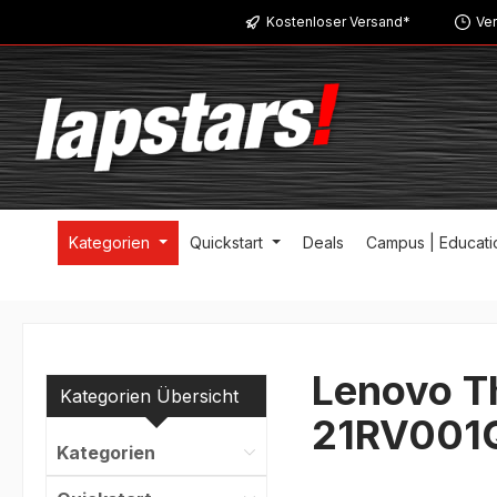
Kostenloser Versand*
Ver
m Hauptinhalt springen
Zur Suche springen
Zur Hauptnavigation springen
Kategorien
Quickstart
Deals
Campus | Educati
Lenovo T
Kategorien Übersicht
21RV001
Kategorien