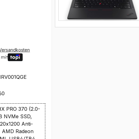
Versandkosten
 mit
1RV001QGE
60
X PRO 370 (2.0-
TB NVMe SSD,
20x1200 Anti-
B, AMD Radeon
DMI, USB4/TB4,