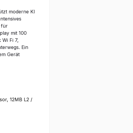
ützt moderne KI
intensives
 für
play mit 100
 Wi Fi 7,
nterwegs. Ein
nem Gerät
sor, 12MB L2 /