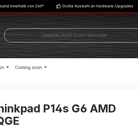
sand innerhalb von 24h*
Große Auswahl an Hardware-Upgrades
on
Coming soon
hinkpad P14s G6 AMD
QGE