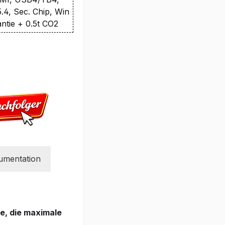
4, Sec. Chip, Win
antie + 0.5t CO2
umentation
e, die maximale