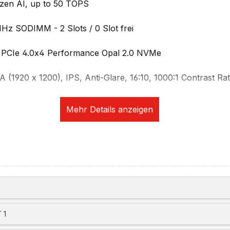
zen AI, up to 50 TOPS
 SODIMM - 2 Slots / 0 Slot frei
 PCIe 4.0x4 Performance Opal 2.0 NVMe
 (1920 x 1200), IPS, Anti-Glare, 16:10, 1000:1 Contrast R
ing angle, 86% screen to body ratio, ICC Template color ca
 Light, Eyesafe 2.0 Certified, DC dimming
M
g für Mehrfachanzeige:
60Hz / 3840x2160 @ 120Hz (Thunderbolt 4)
 60Hz (HDMI)
 für Einzelanzeige:
nterstützt 7680x4320 @ 60Hz (with DSC)
t 3840x2160 @ 60Hz
ikation:
 1
+ IR Discrete Camera, Privacy Shutter, Human Presence De