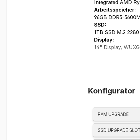
Integrated AMD Ry
Arbeitsspeicher:
96GB DDR5-5600MHz
SSD:
1TB SSD M.2 2280
Display:
14" Display, WUXGA
400 nits, 170° view
power, UL Low Blue
Grafikkarte:
AMD Radeon 890
Maximale Auflösun
Konfigurator
• 2x 5120x3200 @ 
• 1x 3840x2160 @
Maximale Auflösung
• Thunderbolt 4 u
RAM UPGRADE
• HDMI unterstütz
Netzwerk/Kommun
SSD UPGRADE SLOT
integrierte 5.0MP 