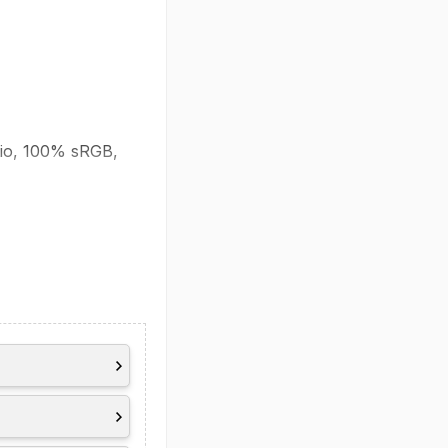
atio, 100% sRGB,
libration, Low
tection