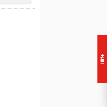
Support
llergarantie auf
hrer Mobile
Hilfe
e Grafikkarte in
Anwendung[en]
leisten.