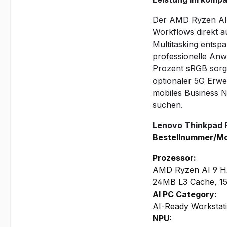
Der AMD Ryzen AI 9
Workflows direkt a
Multitasking entspa
professionelle Anw
Prozent sRGB sorgt
optionaler 5G Erwe
mobiles Business No
suchen.
Lenovo Thinkpad 
Bestellnummer/Mo
Prozessor:
AMD Ryzen AI 9 HX
24MB L3 Cache, 
AI PC Category:
AI-Ready Workstat
NPU: