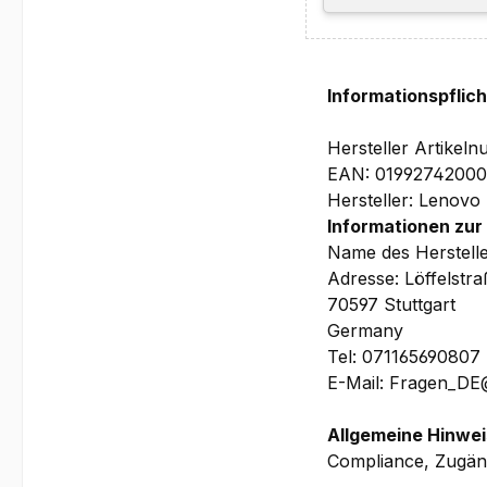
10.9-16.3 x 315.9 x
Garantie:
3 Jahre Depot/Brin
(beinhaltet u.a. pr
Informationspflic
Akku
0,5t CO2-Kompensa
Hersteller Artike
EAN: 0199274200
Hersteller: Lenovo
Bilder und technis
Informationen zur
Wir bitten Si
Name des Herstell
WorkStation vorh
Adresse: Löffelstr
Ihrem Lenovo Mo
70597 Stuttgart
benötigen
Germany
Tel: 071165690807
E-Mail: Fragen_D
Allgemeine Hinwei
Compliance, Zugäng