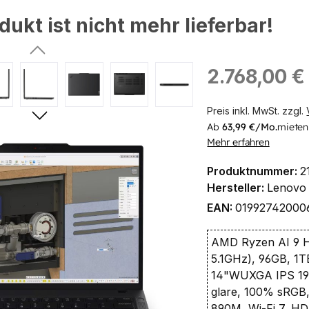
dukt ist nicht mehr lieferbar!
ingen
Regulärer Preis:
2.768,00 €
Preis inkl. MwSt. zzgl.
Ab
63,99 €/Mo.
mieten
Mehr erfahren
Produktnummer:
2
Hersteller:
Lenovo
EAN:
01992742000
AMD Ryzen AI 9 H
5.1GHz), 96GB, 1
14"WUXGA IPS 19
glare, 100% sRG
890M, Wi-Fi 7, H