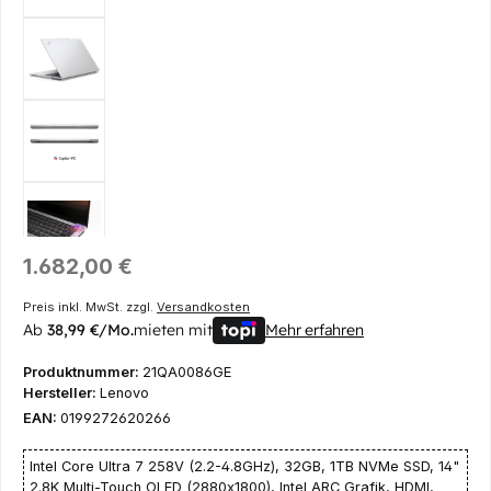
Regulärer Preis:
1.682,00 €
Preis inkl. MwSt. zzgl.
Versandkosten
Ab
38,99 €/Mo.
mieten mit
Mehr erfahren
Produktnummer:
21QA0086GE
Hersteller:
Lenovo
EAN:
0199272620266
Intel Core Ultra 7 258V (2.2-4.8GHz), 32GB, 1TB NVMe SSD, 14"
2.8K Multi-Touch OLED (2880x1800), Intel ARC Grafik, HDMI,