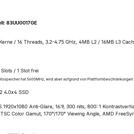
ll: 83UU0017GE
erne / 16 Threads, 3.2-4.75 GHz, 4MB L2 / 16MB L3 Cac
ots / 1 Slot frei
beitsspeicher hat 5600MHz, wird aber aufgrund von Plattformbeschränkunge
2 4.0x4 SSD
S 1920x1080 Anti-Glare, 16:9, 300 nits, 800: 1 Kontrastverh
NTSC Color Gamut, 170°/170° Viewing Angle, AMD FreeSy