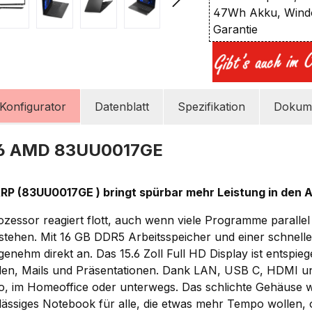
47Wh Akku, Windo
Garantie
Konfigurator
Datenblatt
Spezifikation
Dokume
G6 AMD 83UU0017GE
P (83UU0017GE ) bringt spürbar mehr Leistung in den Ar
essor reagiert flott, auch wenn viele Programme parallel
tehen. Mit 16 GB DDR5 Arbeitsspeicher und einer schnel
genehm direkt an. Das 15.6 Zoll Full HD Display ist entspiege
llen, Mails und Präsentationen. Dank LAN, USB C, HDMI 
üro, im Homeoffice oder unterwegs. Das schlichte Gehäuse 
lässiges Notebook für alle, die etwas mehr Tempo wollen, 