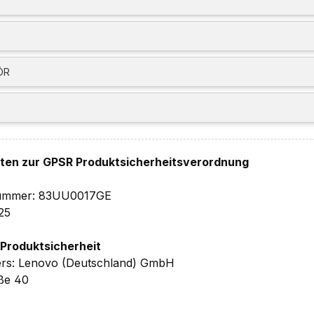
-Herstellergarantie
ÖR
 Details ohne Gewähr.
hten zur GPSR Produktsicherheitsverordnung
lnummer: 83UU0017GE
25
 Produktsicherheit
ers: Lenovo (Deutschland) GmbH
aße 40