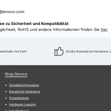
E@lenovo.com
se zu Sicherheit und Kompatibilität
lichkeit, RoHS und andere Informationen finden Sie
hier
innerhalb von 24h*
Große Auswahl an Hardware-
Shop Service
Sonderkonfiguration
Künstliche Intelligenz
Projektpreise
Hardware Leasing
topi Mietkauf