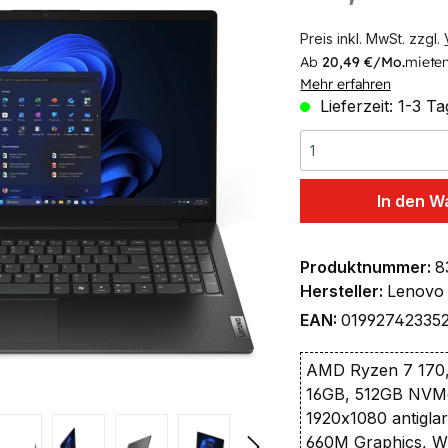
Preis inkl. MwSt. zzgl.
Ab
20,49 €/Mo.
mieten
Mehr erfahren
Lieferzeit: 1-3 T
In den W
Produktnummer:
8
Hersteller:
Lenovo
EAN:
01992742335
AMD Ryzen 7 170,
16GB, 512GB NVM
1920x1080 antigl
660M Graphics, Wi