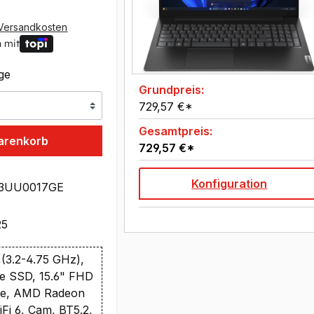
Versandkosten
 mit
age
Grundpreis:
729,57 €*
Gesamtpreis:
arenkorb
729,57 €*
Konfiguration
3UU0017GE
25
(3.2-4.75 GHz),
e SSD, 15.6" FHD
are, AMD Radeon
Fi 6, Cam, BT5.2,