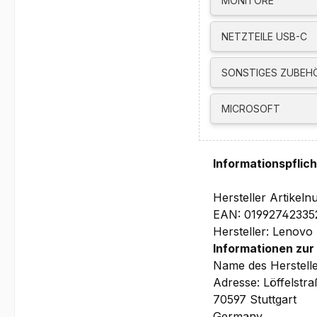
MONITORE
Garantie:
1 Jahr Depot/Bring-In
NETZTEILE USB-C
SONSTIGES ZUBEH
Bilder und technische
MICROSOFT
Informationspflic
Hersteller Artike
EAN: 01992742335
Hersteller: Lenovo
Informationen zur
Name des Herstell
Adresse: Löffelstr
70597 Stuttgart
Germany