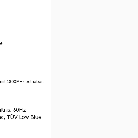
he
n mit 4800MHz betrieben.
ältnis, 60Hz
nc, TÜV Low Blue