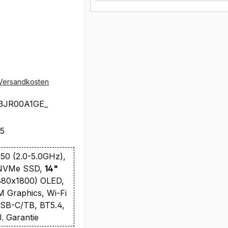
Versandkosten
3JR00A1GE_
65
50 (2.0-5.0GHz),
 NVMe SSD,
14"
80x1800) OLED,
Graphics, Wi-Fi
SB-C/TB, BT5.4,
. Garantie