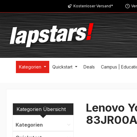
Kostenloser Versand*
Ver
m Hauptinhalt springen
Zur Suche springen
Zur Hauptnavigation springen
Kategorien
Quickstart
Deals
Campus | Educati
Lenovo Y
Kategorien Übersicht
83JR00A
Kategorien