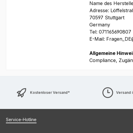
(beinhaltet u.a. pr
Name des Herstell
Akku
Adresse: Löffelstr
70597 Stuttgart
Bilder und technis
Germany
Tel: 071165690807
E-Mail: Fragen_D
Allgemeine Hinwei
Compliance, Zugäng
Kostenloser Versand*
Versand 
Service-Hotline