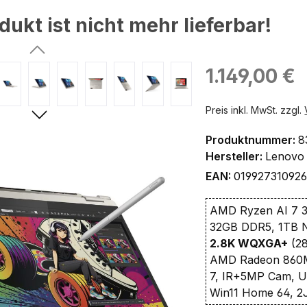
dukt ist nicht mehr lieferbar!
ingen
Regulärer Preis:
1.149,00 €
Preis inkl. MwSt. zzgl.
Produktnummer:
8
Hersteller:
Lenovo
EAN:
01992731092
AMD Ryzen AI 7 3
32GB DDR5, 1TB
2.8K WQXGA+
(28
AMD Radeon 860M 
7, IR+5MP Cam, U
Win11 Home 64, 2J