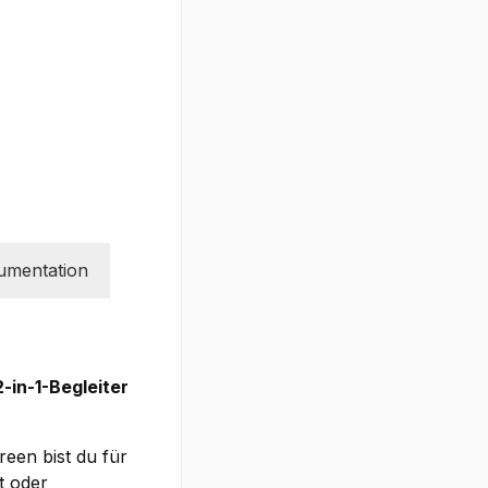
umentation
-in-1-Begleiter
en bist du für
t oder