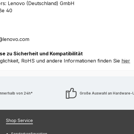
iorisierten Vor Ort Service)
, 1 Jahr Depot/Bring-In-Herste
ers: Lenovo (Deutschland) GmbH
aße 40
che Details ohne Gewähr.
E@lenovo.com
se zu Sicherheit und Kompatibilität
lichkeit, RoHS und andere Informationen finden Sie
hier
innerhalb von 24h*
Große Auswahl an Hardware-
Shop Service
Sonderkonfiguration