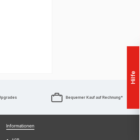
llergarantie auf
Hilfe
Upgrades
Bequemer Kauf auf Rechnung*
Informationen
AGB