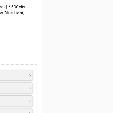
ak) / 500nits
w Blue Light,
2.1 UHBR10
.4a