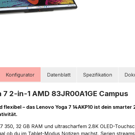
Konfigurator
Datenblatt
Spezifikation
Dok
a 7 2-in-1 AMD 83JR00A1GE Campus
 flexibel – das Lenovo Yoga 7 14AKP10 ist dein smarter 2
ativität.
7 350, 32 GB RAM und ultrascharfem 2.8K OLED-Touchscre
gal ob du im Tablet-Modus Notizen machst, Serien streams