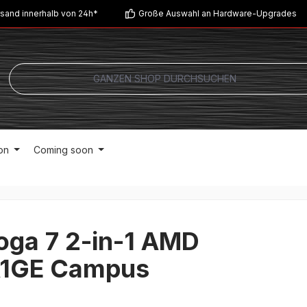
sand innerhalb von 24h*
Große Auswahl an Hardware-Upgrades
on
Coming soon
oga 7 2-in-1 AMD
1GE Campus