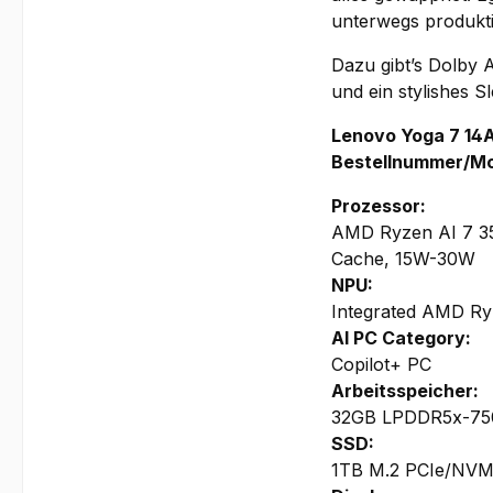
unterwegs produktiv
Dazu gibt’s Dolby 
und ein stylishes S
Lenovo Yoga 7 14A
Bestellnummer/M
Prozessor:
AMD Ryzen AI 7 35
Cache, 15W-30W
NPU:
Integrated AMD Ry
AI PC Category:
Copilot+ PC
Arbeitsspeicher:
32GB LPDDR5x-7500
SSD:
1TB M.2 PCIe/NVM