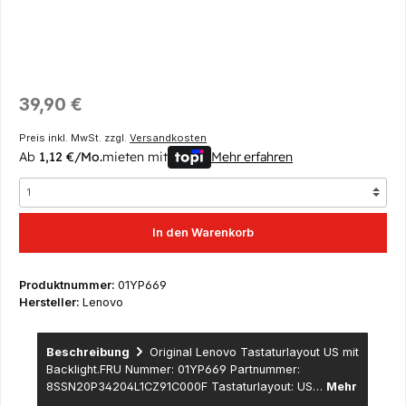
Regulärer Preis:
39,90 €
Preis inkl. MwSt. zzgl.
Versandkosten
Ab
1,12 €/Mo.
mieten mit
Mehr erfahren
In den Warenkorb
Produktnummer:
01YP669
Hersteller:
Lenovo
Beschreibung
Original Lenovo Tastaturlayout US mit
Backlight.FRU Nummer: 01YP669 Partnummer:
8SSN20P34204L1CZ91C000F Tastaturlayout: US…
Mehr