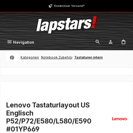
Zum Hauptinhalt springen
Kostenloser Versand*
Navigation
Kategorien
Notebook Zubehör
Tastaturen intern
Lenovo Tastaturlayout US
Englisch
P52/P72/E580/L580/E590
#01YP669