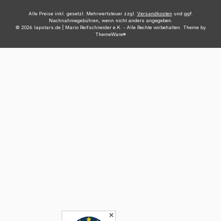
Alle Preise inkl. gesetzl. Mehrwertsteuer zzgl.
Versandkosten
und ggf.
Nachnahmegebühren, wenn nicht anders angegeben.
© 2026 lapstars.de | Mario Reifschneider e.K. - Alle Rechte vorbehalten. Theme by
ThemeWare®
✕