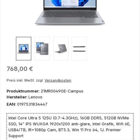
Regulärer Preis:
768,00 €
Preis inkl. MwSt. zzgl.
Versandkosten
Produktnummer:
21MR0049GE-Campus
Hersteller:
Lenovo
EAN:
0197531834447
Intel Core Ultra 5 125U (0.7-4.3GHz), 16GB DDR5, 512GB NVMe
SSD, 14” IPS WUXGA 1920x1200 anti-glare, Intel Grafik, Wifi 6E,
USB4/TB, IR+1080p Cam, BT5.3, Win 11 Pro 64, 1J. Premier
Support