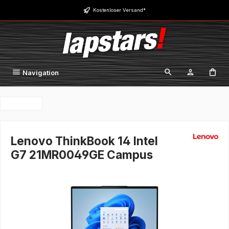
Zum Hauptinhalt springen
Kostenloser Versand*
Navigation
Lenovo ThinkBook 14 Intel
G7 21MR0049GE Campus
Bildergalerie überspringen