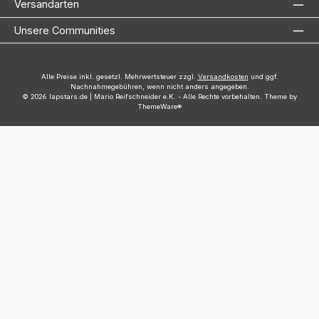
Versandarten
Unsere Communities
Alle Preise inkl. gesetzl. Mehrwertsteuer zzgl.
Versandkosten
und ggf.
Nachnahmegebühren, wenn nicht anders angegeben.
© 2026 lapstars.de | Mario Reifschneider e.K. - Alle Rechte vorbehalten. Theme by
ThemeWare®