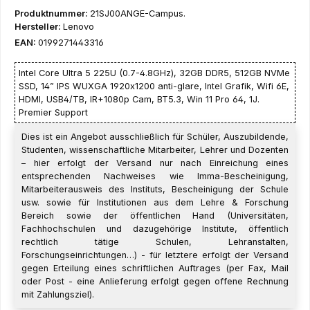
Produktnummer:
21SJ00ANGE-Campus.
Hersteller:
Lenovo
EAN:
0199271443316
Intel Core Ultra 5 225U (0.7-4.8GHz), 32GB DDR5, 512GB NVMe
SSD, 14” IPS WUXGA 1920x1200 anti-glare, Intel Grafik, Wifi 6E,
HDMI, USB4/TB, IR+1080p Cam, BT5.3, Win 11 Pro 64, 1J.
Premier Support
Dies ist ein Angebot ausschließlich für Schüler, Auszubildende,
Studenten, wissenschaftliche Mitarbeiter, Lehrer und Dozenten
– hier erfolgt der Versand nur nach Einreichung eines
entsprechenden Nachweises wie Imma-Bescheinigung,
Mitarbeiterausweis des Instituts, Bescheinigung der Schule
usw. sowie für Institutionen aus dem Lehre & Forschung
Bereich sowie der öffentlichen Hand (Universitäten,
Fachhochschulen und dazugehörige Institute, öffentlich
rechtlich tätige Schulen, Lehranstalten,
Forschungseinrichtungen…) - für letztere erfolgt der Versand
gegen Erteilung eines schriftlichen Auftrages (per Fax, Mail
oder Post - eine Anlieferung erfolgt gegen offene Rechnung
mit Zahlungsziel).