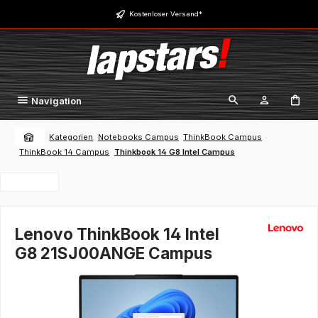
Zum Hauptinhalt springen
Kostenloser Versand*
Navigation
Kategorien
Notebooks Campus
ThinkBook Campus
ThinkBook 14 Campus
Thinkbook 14 G8 Intel Campus
Lenovo ThinkBook 14 Intel
G8 21SJ00ANGE Campus
Bildergalerie überspringen