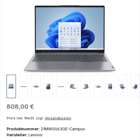
Bildergalerie überspringen
Regulärer Preis:
808,00 €
Preis inkl. MwSt. zzgl.
Versandkosten
Produktnummer:
21MW0063GE-Campus
Hersteller:
Lenovo