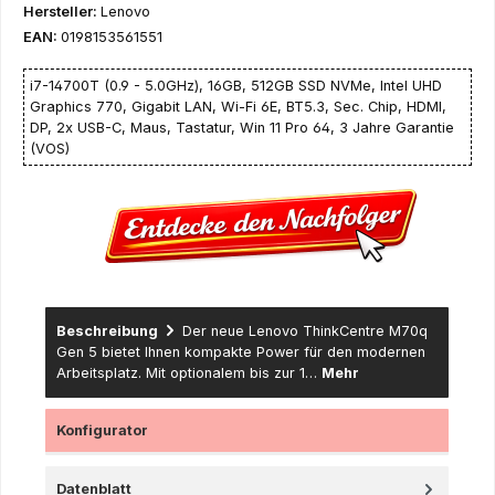
Hersteller:
Lenovo
EAN:
0198153561551
i7-14700T (0.9 - 5.0GHz), 16GB, 512GB SSD NVMe, Intel UHD
Graphics 770, Gigabit LAN, Wi-Fi 6E, BT5.3, Sec. Chip, HDMI,
DP, 2x USB-C, Maus, Tastatur, Win 11 Pro 64, 3 Jahre Garantie
(VOS)
Beschreibung
Der neue Lenovo ThinkCentre M70q
Gen 5 bietet Ihnen kompakte Power für den modernen
Arbeitsplatz. Mit optionalem bis zur 1…
Mehr
Konfigurator
Datenblatt