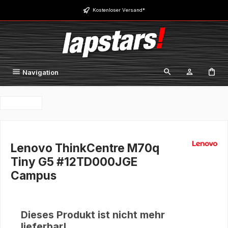
Zum Hauptinhalt springen
Kostenloser Versand*
Navigation
Lenovo ThinkCentre M70q
Tiny G5 #12TD000JGE
Campus
Dieses Produkt ist nicht mehr
lieferbar!