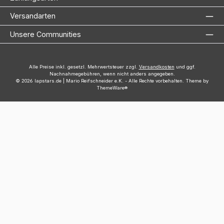
Versandarten
Unsere Communities
Alle Preise inkl. gesetzl. Mehrwertsteuer zzgl.
Versandkosten
und ggf.
Nachnahmegebühren, wenn nicht anders angegeben.
© 2026 lapstars.de | Mario Reifschneider e.K. - Alle Rechte vorbehalten. Theme by
ThemeWare®