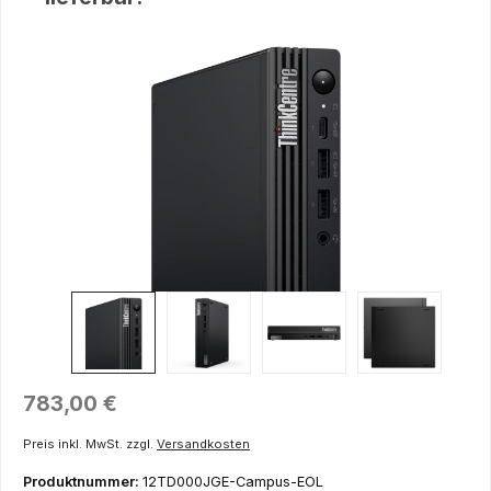
Bildergalerie überspringen
Regulärer Preis:
783,00 €
Preis inkl. MwSt. zzgl.
Versandkosten
Produktnummer:
12TD000JGE-Campus-EOL