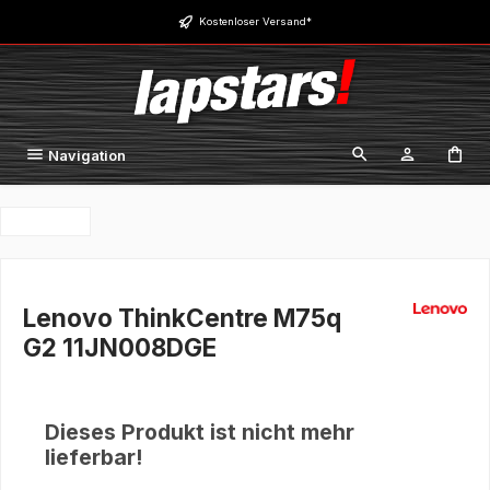
Zum Hauptinhalt springen
Kostenloser Versand*
Navigation
Lenovo ThinkCentre M75q
G2 11JN008DGE
Dieses Produkt ist nicht mehr
lieferbar!