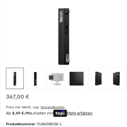
Bildergalerie überspringen
Regulärer Preis:
367,00 €
Preis inkl. MwSt. zzgl.
Versandkosten
Ab
8,49 €/Mo.
mieten mit
Mehr erfahren
Produktnummer:
11JN008DGE-L