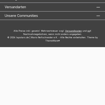
Versandarten
Unsere Communities
Alle Preise inkl. gesetzl. Mehrwertsteuer zzgl.
Versandkosten
und ggf.
Nachnahmegebühren, wenn nicht anders angegeben.
© 2026 lapstars.de | Mario Reifschneider e.K. - Alle Rechte vorbehalten. Theme by
ThemeWare®