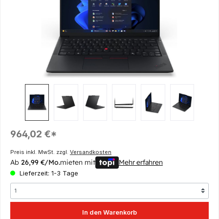
Regulärer Preis:
964,02 €*
Preis inkl. MwSt. zzgl.
Versandkosten
Ab
26,99 €/Mo.
mieten mit
Mehr erfahren
Lieferzeit: 1-3 Tage
In den Warenkorb