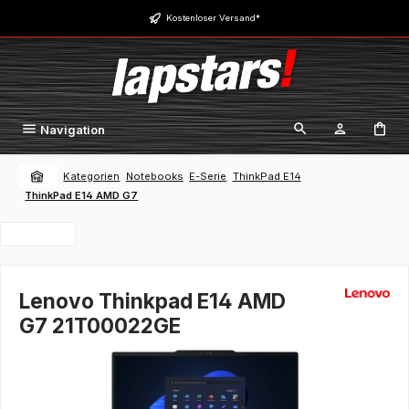
Zum Hauptinhalt springen
Kostenloser Versand*
Navigation
Kategorien
Notebooks
E-Serie
ThinkPad E14
ThinkPad E14 AMD G7
Lenovo Thinkpad E14 AMD
G7 21T00022GE
Bildergalerie überspringen