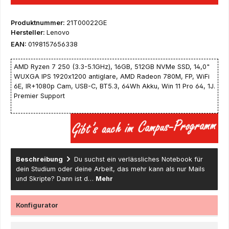
Produktnummer:
21T00022GE
Hersteller:
Lenovo
EAN:
0198157656338
AMD Ryzen 7 250 (3.3-5.1GHz), 16GB, 512GB NVMe SSD, 14,0"
WUXGA IPS 1920x1200 antiglare, AMD Radeon 780M, FP, WiFi
6E, IR+1080p Cam, USB-C, BT5.3, 64Wh Akku, Win 11 Pro 64, 1J.
Premier Support
Beschreibung
Du suchst ein verlässliches Notebook für
dein Studium oder deine Arbeit, das mehr kann als nur Mails
und Skripte? Dann ist d…
Mehr
Konfigurator