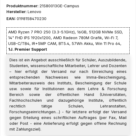
Produktnummer:
21S80013GE-Campus
Hersteller:
Lenovo
EAN:
0198158470230
AMD Ryzen 7 PRO 250 (3.3-5.1GHz), 16GB, 512GB NVMe SSD,
14" FHD IPS 1920x1200, AMD Radeon 780M Grafik, Wi-Fi 7,
USB-C/TB4, IR+5MP CAM, BT5.4, 57Wh Akku, Win 11 Pro 64,
1J. Premier Support
Dies ist ein Angebot ausschließlich für Schüler, Auszubildende,
Studenten, wissenschaftliche Mitarbeiter, Lehrer und Dozenten
– hier erfolgt der Versand nur nach Einreichung eines
entsprechenden Nachweises wie Imma-Bescheinigung,
Mitarbeiterausweis des Instituts, Bescheinigung der Schule
usw. sowie für Institutionen aus dem Lehre & Forschung
Bereich sowie der öffentlichen Hand (Universitäten,
Fachhochschulen und dazugehörige Institute, öffentlich
rechtlich tätige Schulen, Lehranstalten,
Forschungseinrichtungen…) - für letztere erfolgt der Versand
gegen Erteilung eines schriftlichen Auftrages (per Fax, Mail
oder Post - eine Anlieferung erfolgt gegen offene Rechnung
mit Zahlungsziel).