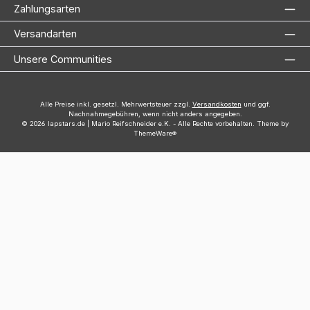
Zahlungsarten
Versandarten
Unsere Communities
Alle Preise inkl. gesetzl. Mehrwertsteuer zzgl.
Versandkosten
und ggf.
Nachnahmegebühren, wenn nicht anders angegeben.
© 2026 lapstars.de | Mario Reifschneider e.K. - Alle Rechte vorbehalten. Theme by
ThemeWare®