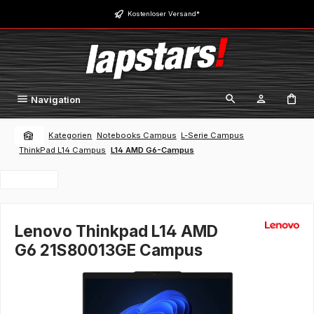
Zum Hauptinhalt springen
Kostenloser Versand*
Navigation
Kategorien
Notebooks Campus
L-Serie Campus
ThinkPad L14 Campus
L14 AMD G6-Campus
Lenovo Thinkpad L14 AMD
G6 21S80013GE Campus
Bildergalerie überspringen