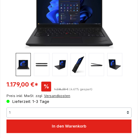
Verkaufspreis:
1.179,00 €*
%
Regulärer Preis:
1.236,00 €
(4.61% gespart)
Preis inkl. MwSt. zzgl.
Versandkosten
Lieferzeit: 1-3 Tage
In den Warenkorb