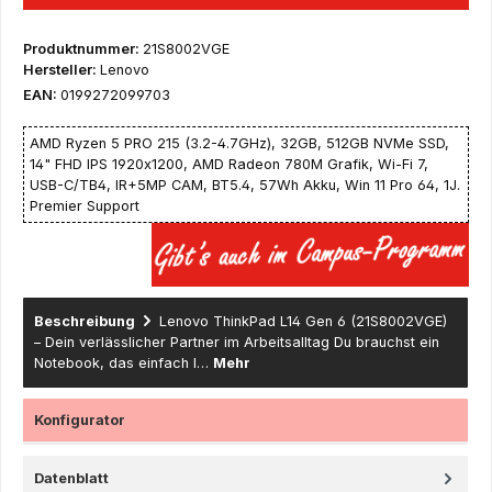
Produktnummer:
21S8002VGE
Hersteller:
Lenovo
EAN:
0199272099703
AMD Ryzen 5 PRO 215 (3.2-4.7GHz), 32GB, 512GB NVMe SSD,
14" FHD IPS 1920x1200, AMD Radeon 780M Grafik, Wi-Fi 7,
USB-C/TB4, IR+5MP CAM, BT5.4, 57Wh Akku, Win 11 Pro 64, 1J.
Premier Support
Beschreibung
Lenovo ThinkPad L14 Gen 6 (21S8002VGE)
– Dein verlässlicher Partner im Arbeitsalltag Du brauchst ein
Notebook, das einfach l…
Mehr
Konfigurator
Datenblatt