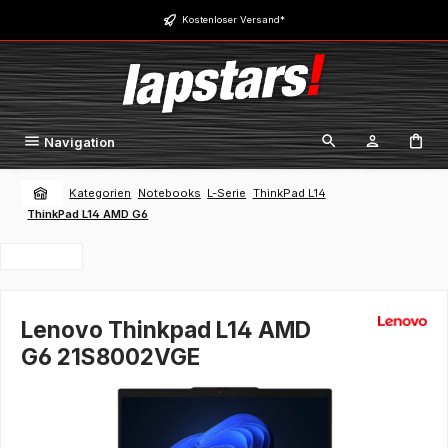
Zum Hauptinhalt springen
Kostenloser Versand*
Navigation
Kategorien
Notebooks
L-Serie
ThinkPad L14
ThinkPad L14 AMD G6
Lenovo Thinkpad L14 AMD
G6 21S8002VGE
Bildergalerie überspringen