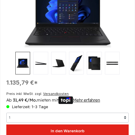
Regulärer Preis:
1.135,79 €*
Preis inkl. MwSt. zzgl.
Versandkosten
Ab
31,49 €/Mo.
mieten mit
Mehr erfahren
Lieferzeit: 1-3 Tage
In den Warenkorb