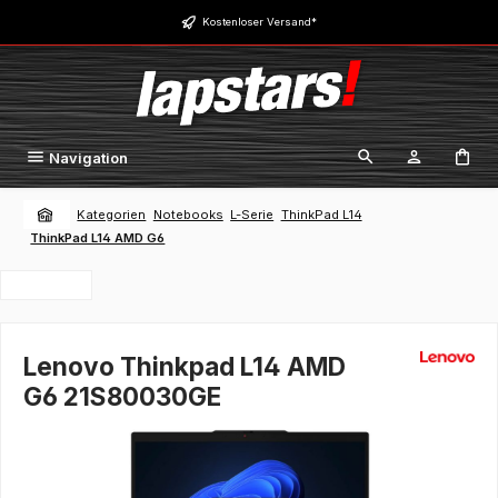
Zum Hauptinhalt springen
Kostenloser Versand*
Navigation
Kategorien
Notebooks
L-Serie
ThinkPad L14
ThinkPad L14 AMD G6
Lenovo Thinkpad L14 AMD
G6 21S80030GE
Bildergalerie überspringen