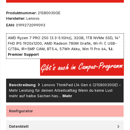
Produktnummer:
21S80030GE
Hersteller:
Lenovo
EAN:
0199272099093
AMD Ryzen 7 PRO 250 (3.3-5.1GHz), 32GB, 1TB NVMe SSD, 14"
FHD IPS 1920x1200, AMD Radeon 780M Grafik, Wi-Fi 7, USB-
C/TB4, IR+5MP CAM, BT5.4, 57Wh Akku, Win 11 Pro 64,
1J.
Premier Support
Beschreibung
Lenovo ThinkPad L14 Gen 6 (21S80030GE) –
Mehr Leistung für deinen Arbeitsalltag Wenn du keine Lust
mehr auf halbe Sachen has…
Mehr
Konfigurator
Datenblatt