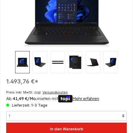
Regulärer Preis:
1.493,76 €*
Preis inkl. MwSt. zzgl.
Versandkosten
Ab
41,49 €/Mo.
mieten mit
Mehr erfahren
Lieferzeit: 1-3 Tage
In den Warenkorb