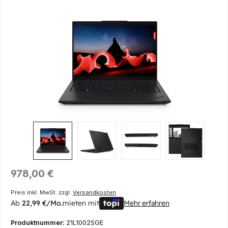
Bildergalerie überspringen
Regulärer Preis:
978,00 €
Preis inkl. MwSt. zzgl.
Versandkosten
Ab
22,99 €/Mo.
mieten mit
Mehr erfahren
Produktnummer:
21L1002SGE