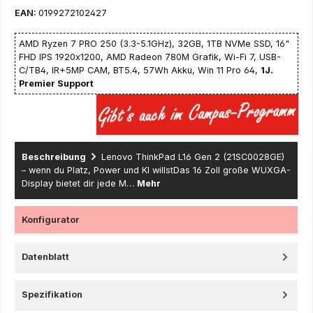
EAN:
0199272102427
AMD Ryzen 7 PRO 250 (3.3-5.1GHz), 32GB, 1TB NVMe SSD, 16"
FHD IPS 1920x1200, AMD Radeon 780M Grafik, Wi-Fi 7, USB-
C/TB4, IR+5MP CAM, BT5.4, 57Wh Akku, Win 11 Pro 64,
1J.
Premier Support
Beschreibung
Lenovo ThinkPad L16 Gen 2 (21SC0028GE)
– wenn du Platz, Power und KI willstDas 16 Zoll große WUXGA-
Display bietet dir jede M…
Mehr
Konfigurator
Datenblatt
Spezifikation