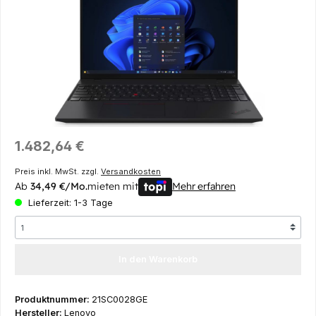
Regulärer Preis:
1.482,64 €
Preis inkl. MwSt. zzgl.
Versandkosten
Ab
34,49 €/Mo.
mieten mit
Mehr erfahren
Lieferzeit: 1-3 Tage
In den Warenkorb
Produktnummer:
21SC0028GE
Hersteller:
Lenovo