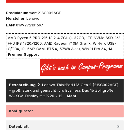
Produktnummer:
21SC002AGE
Hersteller:
Lenovo
EAN:
0199272101697
AMD Ryzen 5 PRO 215 (3.2-4.7GHz), 32GB, 1TB NVMe SSD, 16"
FHD IPS 1920x1200, AMD Radeon 740M Grafik, Wi-Fi 7, USB-
C/TB4, IR+5MP CAM, BT5.4, 57Wh Akku, Win 11 Pro 64,
1J.
Premier Support
Beschreibung
Lenovo ThinkPad L16 Gen 2 (21SC002AGE)
– groß, stark und gemacht fürs Business Das 16 Zoll große
WUXGA-Display mit 1920 x 12…
Mehr
Konfigurator
Datenblatt