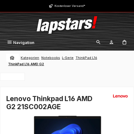
Zum Hauptinhalt springen
Kostenloser Versand*
Navigation
Kategorien
Notebooks
L-Serie
ThinkPad L16
ThinkPad L16 AMD G2
Lenovo Thinkpad L16 AMD
G2 21SC002AGE
Bildergalerie überspringen