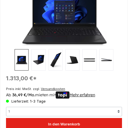
Regulärer Preis:
1.313,00 €*
Preis inkl. MwSt. zzgl.
Versandkosten
Ab
36,49 €/Mo.
mieten mit
Mehr erfahren
Lieferzeit: 1-3 Tage
In den Warenkorb