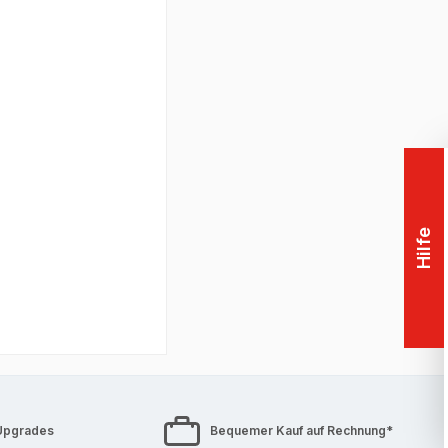
 Support
llergarantie auf
Hilfe
nwendungen zu
obile
Grafikkarte in
endung[en]
Upgrades
Bequemer Kauf auf Rechnung*