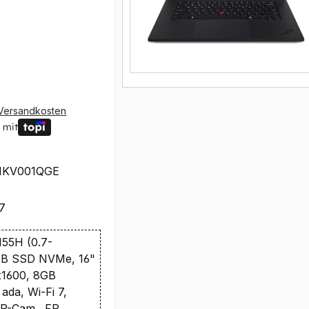
Versandkosten
 mit
1KV001QGE
7
 155H (0.7-
TB SSD NVMe, 16"
1600, 8GB
da, Wi-Fi 7,
P-Cam., FP,