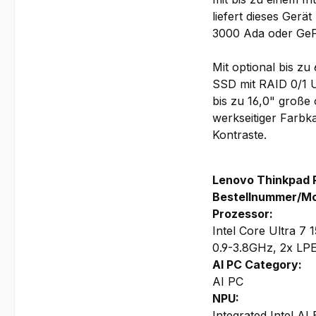
liefert dieses Ger
3000 Ada oder GeFo
Mit optional bis
SSD mit RAID 0/1 U
bis zu 16,0" große
werkseitiger Farbk
Kontraste.
Lenovo Thinkpad 
Bestellnummer/Mo
Prozessor:
Intel Core Ultra 7
0.9-3.8GHz, 2x LPE
AI PC Category:
AI PC
NPU:
Integrated Intel AI