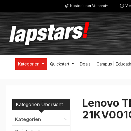
Kostenloser Versand*
Ver
m Hauptinhalt springen
Zur Suche springen
Zur Hauptnavigation springen
Kategorien
Quickstart
Deals
Campus | Educati
Lenovo T
Kategorien Übersicht
21KV001
Kategorien