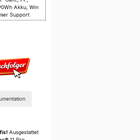
 90Wh Akku, Win
emier Support
umentation
fis!
Ausgestattet
ws® 11 Pro,