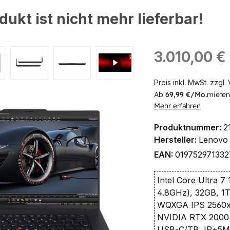
dukt ist nicht mehr lieferbar!
ingen
Regulärer Preis:
3.010,00 €
Preis inkl. MwSt. zzgl.
Ab
69,99 €/Mo.
mieten
Mehr erfahren
Produktnummer:
2
Hersteller:
Lenovo
EAN:
019752971332
Intel Core Ultra 7
4.8GHz), 32GB, 1
WQXGA IPS 2560x
NVIDIA RTX 2000 a
USB-C/TB, IR+5M