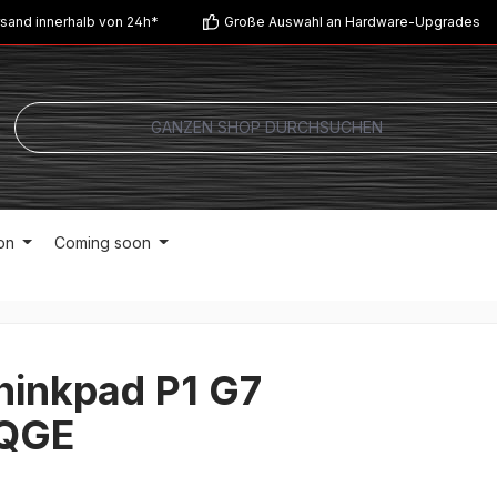
sand innerhalb von 24h*
Große Auswahl an Hardware-Upgrades
on
Coming soon
hinkpad P1 G7
QGE