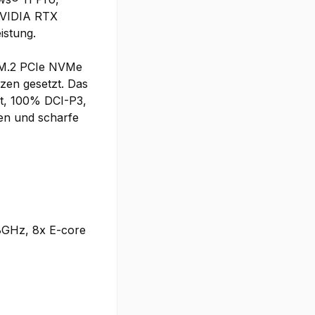
 NVIDIA RTX
istung.
 M.2 PCIe NVMe
zen gesetzt. Das
it, 100% DCI-P3,
ben und scharfe
.8GHz, 8x E-core