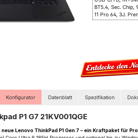
BT5.4, Sec. Chip,
11 Pro 64, 3J. Pr
Konfigurator
Datenblatt
Spezifikation
Dok
nkpad P1 G7 21KV001QGE
 neue Lenovo ThinkPad P1 Gen 7 – ein Kraftpaket für Pro
ntel Core Ultra 9 185H Prozessor und optional bis zu Windo