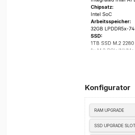
Chipsatz:
Intel SoC
Arbeitsspeicher:
32GB LPDDR5x-74
SSD:
1TB SSD M.2 2280
1x M.2 PCIe/NVMe S
Raid 0/1 support
Display:
16” Display anti-gl
sRGB Color Gamut, 
Konfigurator
Blue Light, X-Rite 
Grafikkarte:
8GB GDDR6 NVIDIA 
FXAA / TXAA Anti-
RAM UPGRADE
Maximale Auflösung
3x 3840x2160@60H
SSD UPGRADE SLOT
Maximale Auflösung