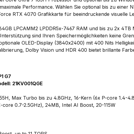
ät maximale Performance. Wählen Sie optional bis zu einer
rce RTX 4070 Grafikkarte für beeindruckende visuelle Le
 zu 64GB LPCAMM2 LPDDR5x-7467 RAM und bis zu 2x 4TB
nterstützung sind Ihren Speichermöglichkeiten keine Gren
 optionale OLED-Display (3840x2400) mit 400 Nits Helligke
alibrierung, Dolby Vision und HDR 400 bietet brillante Far
P1 G7
dell: 21KV001QGE
 155H, Max Turbo bis zu 4.8GHz, 16-Kern (6x P-core 1.4-4
-core 0.7-2.5GHz), 24MB, Intel AI Boost, 20-115W
 Boost, up to 11 TOPS