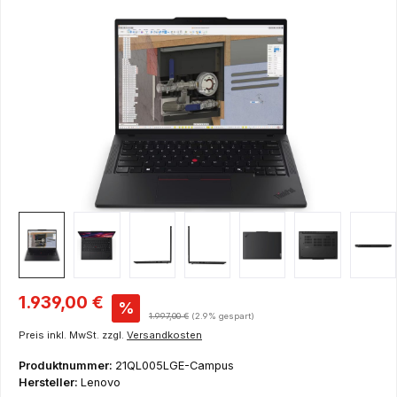
Bildergalerie überspringen
Verkaufspreis:
1.939,00 €
%
Regulärer Preis:
1.997,00 €
(2.9% gespart)
Preis inkl. MwSt. zzgl.
Versandkosten
Produktnummer:
21QL005LGE-Campus
Hersteller:
Lenovo