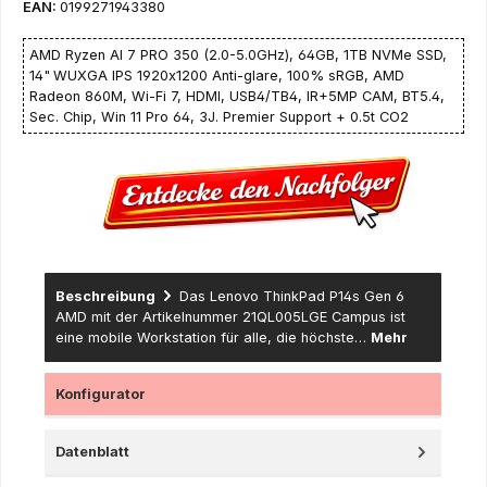
EAN:
0199271943380
AMD Ryzen AI 7 PRO 350 (2.0-5.0GHz), 64GB, 1TB NVMe SSD,
14"
WUXGA IPS 1920x1200 Anti-glare, 100% sRGB, AMD
Radeon 860M, Wi-Fi 7, HDMI, USB4/TB4, IR+5MP CAM, BT5.4,
Sec. Chip, Win 11 Pro 64, 3J. Premier Support + 0.5t CO2
Beschreibung
Das Lenovo ThinkPad P14s Gen 6
AMD mit der Artikelnummer 21QL005LGE Campus ist
eine mobile Workstation für alle, die höchste…
Mehr
Konfigurator
Datenblatt