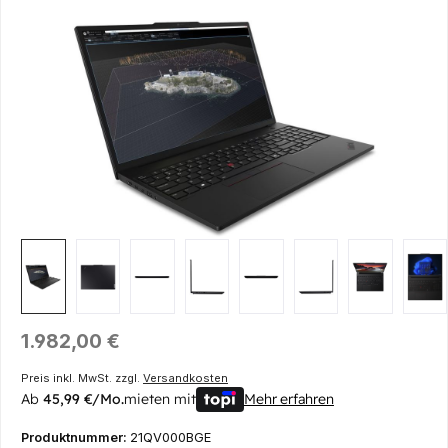
Bildergalerie überspringen
Regulärer Preis:
1.982,00 €
Preis inkl. MwSt. zzgl.
Versandkosten
Ab
45,99 €/Mo.
mieten mit
Mehr erfahren
Produktnummer:
21QV000BGE