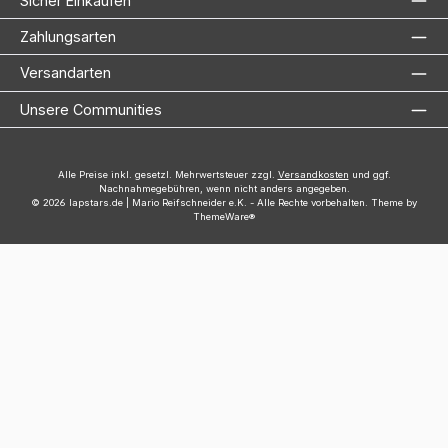
Sicher Einkaufen
Zahlungsarten
Versandarten
Unsere Communities
Alle Preise inkl. gesetzl. Mehrwertsteuer zzgl.
Versandkosten
und ggf.
Nachnahmegebühren, wenn nicht anders angegeben.
© 2026 lapstars.de | Mario Reifschneider e.K. - Alle Rechte vorbehalten. Theme by
ThemeWare®