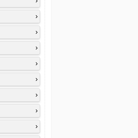
1
äche