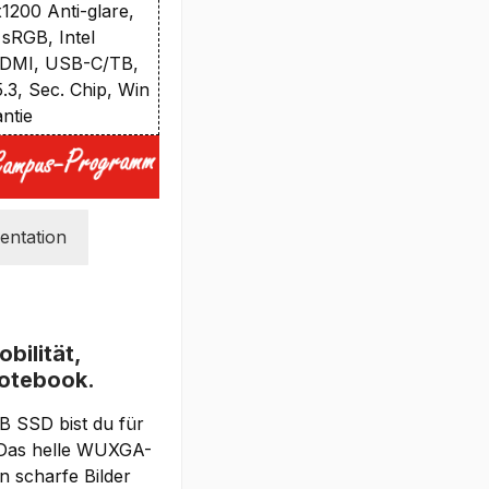
200 Anti-glare,
sRGB, Intel
 HDMI, USB-C/TB,
3, Sec. Chip, Win
antie
ntation
bilität,
-Notebook.
B SSD bist du für
. Das helle WUXGA-
n scharfe Bilder