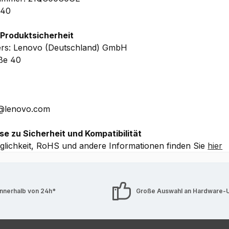
6.13 (HxBxT) – ab 1.38 kg
040
n Herstellergarantie
inkl. Upgrade auf 1 Jahr Premier Sup
 Produktsicherheit
r Ort Service)
, 1 Jahr Depot/Bring-In-Herstellergarantie a
ers: Lenovo (Deutschland) GmbH
aße 40
 Details ohne Gewähr.
E@lenovo.com
se zu Sicherheit und Kompatibilität
lichkeit, RoHS und andere Informationen finden Sie
hier
innerhalb von 24h*
Große Auswahl an Hardware-