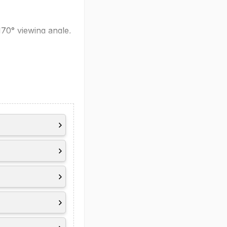
170° viewing angle,
 85.73% screen to