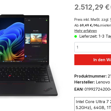
ingen
Regulärer Preis:
2.512,29 €
Preis inkl. MwSt. zzgl.
Ab
69,49 €/Mo.
mieten
Mehr erfahren
Lieferzeit: 1-3 T
In den W
Produktnummer:
2
Hersteller:
Lenovo
EAN:
01992724200
Intel Core Ultra 7
5.2GHz), 64GB, 1