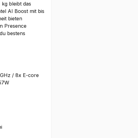
 kg bleibt das
tel AI Boost mit bis
it bieten
an Presence
 du bestens
2GHz / 8x E-core
-57W
i