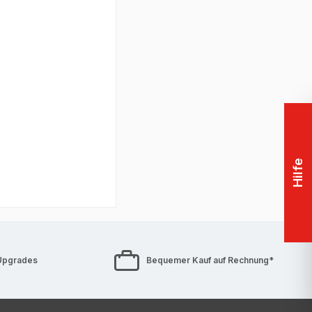
port (beinhaltet
uf Akku
Hilfe
Upgrades
Bequemer Kauf auf Rechnung*