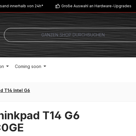
sand innerhalb von 24h*
Große Auswahl an Hardware-Upgrades
on
Coming soon
d T14 Intel G6
hinkpad T14 G6
C0GE