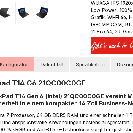
WUXGA IPS 1920x1
Low Power, 100% 
Grafik, Wi-Fi 6e,
IR+5MP CAM, BT5.
11 Pro 64, 3J. Gar
Konfigurator
Datenblatt
Spezifikation
Dokume
pad T14 G6 21QC00C0GE
Pad T14 Gen 6 (Intel) 21QC00C0GE vereint Mo
herheit in einem kompakten 14 Zoll Business
ltra 7 Prozessor, 64 GB DDR5 RAM und einer schnellen 1 T
ing und anspruchsvolle Anwendungen bestens ausgestattet
 100 % sRGB und Anti-Glare-Technologie sorgt für gestoche