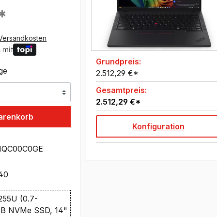
*
Versandkosten
 mit
Grundpreis:
age
2.512,29 €*
Gesamtpreis:
2.512,29 €*
arenkorb
Konfiguration
1QC00C0GE
40
 255U (0.7-
TB NVMe SSD, 14"