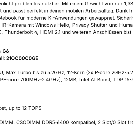
enlicht problemlos nutzbar.
Mit einem Gewicht von nur 1,38
 und passt perfekt in deinen mobilen Arbeitsalltag. Dank In
otebook für moderne KI-Anwendungen gewappnet. Sicherhe
, IR-Kamera mit Windows Hello, Privacy Shutter und Hum
6E, Thunderbolt 4, HDMI 2.1 und weiteren Anschlüssen bist
4 G6
ll: 21QC00C0GE
55U, Max Turbo bis zu 5.2GHz, 12-Kern (2x P-core 2GHz-5.
LPE-core 700MHz-2.4GHz), 12MB, Intel AI Boost, TDP 15
oost, up to 12 TOPS
MM, CSODIMM DDR5-6400 kompatibel, 2 Slot/0 Slot fre