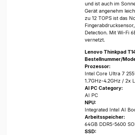
und ist auch im Sonn
Gerät angenehm leicht
zu 12 TOPS ist das N
Fingerabdrucksensor
Detection. Mit Wi-Fi 
vernetzt.
Lenovo Thinkpad T1
Bestellnummer/Mode
Prozessor:
Intel Core Ultra 7 2
1.7GHz-4.2GHz / 2x 
AI PC Category:
AI PC
NPU:
Integrated Intel AI B
Arbeitsspeicher:
64GB DDR5-5600 SODI
SSD: