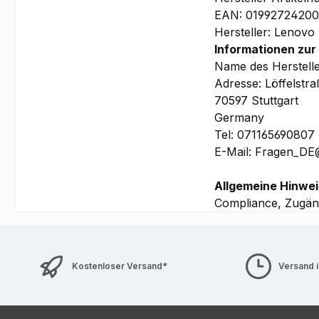
315.9 x 223.7 x 10.9/1
EAN: 0199272420
Garantie:
Hersteller: Lenovo
3 Jahre Depot/Bring-I
Informationen zur
u.a. priorisierten Vo
Name des Herstell
Adresse: Löffelstr
70597 Stuttgart
Bilder und technische
Germany
Tel: 071165690807
E-Mail: Fragen_D
Allgemeine Hinwei
Compliance, Zugäng
Kostenloser Versand*
Versand 