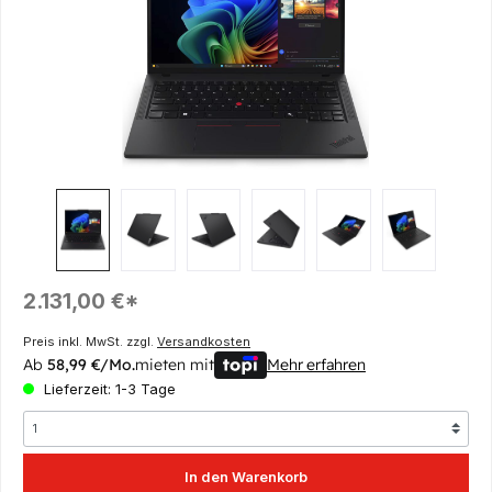
Regulärer Preis:
2.131,00 €*
Preis inkl. MwSt. zzgl.
Versandkosten
Ab
58,99 €/Mo.
mieten mit
Mehr erfahren
Lieferzeit: 1-3 Tage
In den Warenkorb