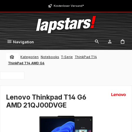
Zum Hauptinhalt springen
Kostenloser Versand*
Navigation
Kategorien
Notebooks
T-Serie
ThinkPad T14
ThinkPad T14 AMD G6
Lenovo Thinkpad T14 G6
AMD 21QJ00DVGE
Bildergalerie überspringen