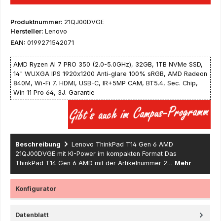
Produktnummer:
21QJ00DVGE
Hersteller:
Lenovo
EAN:
0199271542071
AMD Ryzen AI 7 PRO 350 (2.0-5.0GHz), 32GB, 1TB NVMe SSD,
14" WUXGA IPS 1920x1200 Anti-glare 100% sRGB, AMD Radeon
840M, Wi-Fi 7, HDMI, USB-C, IR+5MP CAM, BT5.4, Sec. Chip,
Win 11 Pro 64, 3J. Garantie
Beschreibung
Lenovo ThinkPad T14 Gen 6 AMD
21QJ00DVGE mit KI-Power im kompakten Format Das
ThinkPad T14 Gen 6 AMD mit der Artikelnummer 2…
Mehr
Konfigurator
Datenblatt