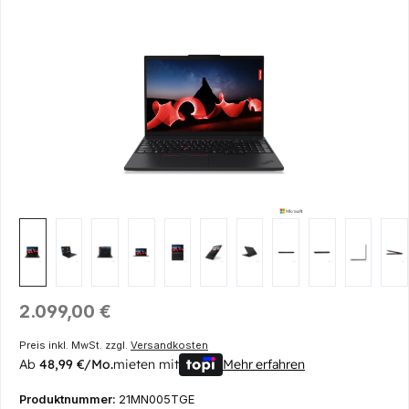
Bildergalerie überspringen
Regulärer Preis:
2.099,00 €
Preis inkl. MwSt. zzgl.
Versandkosten
Ab
48,99 €/Mo.
mieten mit
Mehr erfahren
Produktnummer:
21MN005TGE