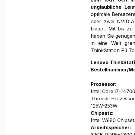
unglaubliche Lei
optimale Benutzer
oder zwei NVIDIA 
bieten. Mit bis z
haben Sie genügend
in eine Welt gre
ThinkStation P3 To
Lenovo ThinkStat
Bestellnummer/M
Prozessor:
Intel Core i7-14700
Threads Prozessor
125W-253W
Chipsatz:
Intel W680 Chipset
Arbeitsspeicher:
32GB DDR5-4800 (U