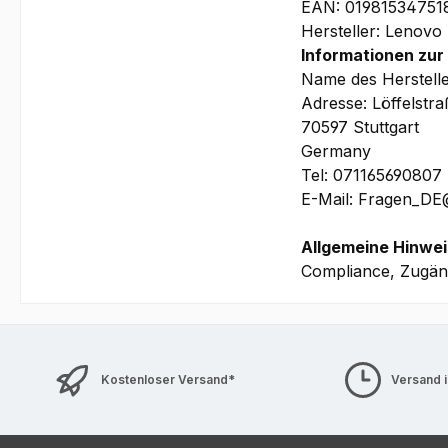
EAN: 01981534751
Hersteller: Lenovo
Informationen zur
Vor und im Rahm
Name des Herstell
welch
Adresse: Löffelstr
Anwendung[en]/
70597 Stuttgart
Germany
Tel: 071165690807
E-Mail: Fragen_D
Allgemeine Hinwei
Compliance, Zugäng
Kostenloser Versand*
Versand 