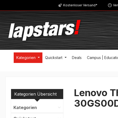
Kostenloser Versand*
Ver
m Hauptinhalt springen
Zur Suche springen
Zur Hauptnavigation springen
Kategorien
Quickstart
Deals
Campus | Educati
Lenovo T
Kategorien Übersicht
30GS00
Kategorien