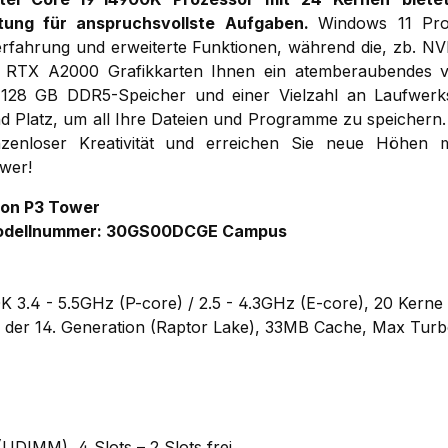
stung für anspruchsvollste Aufgaben.
Windows 11 Pro
erfahrung und erweiterte Funktionen, während die, zb. 
RTX A2000 Grafikkarten Ihnen ein atemberaubendes vis
u 128 GB DDR5-Speicher und einer Vielzahl an Laufwerk
 Platz, um all Ihre Dateien und Programme zu speichern.
nzenloser Kreativität und erreichen Sie neue Höhen
wer!
ion P3 Tower
odellnummer: 30GS00DCGE Campus
K 3.4 - 5.5GHz (P-core) / 2.5 - 4.3GHz (E-core), 20 Kerne 
 der 14. Generation (Raptor Lake), 33MB Cache, Max Turb
DIMM), 4 Slots – 2 Slots frei