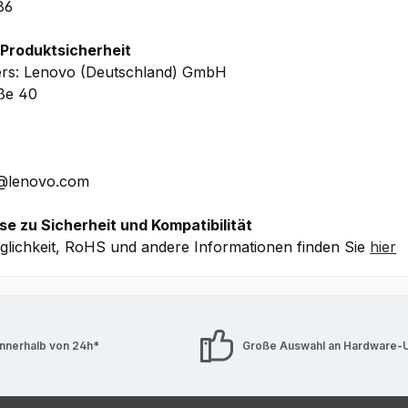
86
WIR EMPFEHLEN
 Produktsicherheit
en Ihrer Kaufentscheidung haben Sie
HIER
die Option, im D
ers: Lenovo (Deutschland) GmbH
e Grafikleistung Sie mindestens für die von Ihnen geplante
aße 40
Applikation[en] benötigen, um die jeweils optimale Perfo
bestmögliche Systemkonfiguration zu gewährleisten.
E@lenovo.com
se zu Sicherheit und Kompatibilität
lichkeit, RoHS und andere Informationen finden Sie
hier
innerhalb von 24h*
Große Auswahl an Hardware-