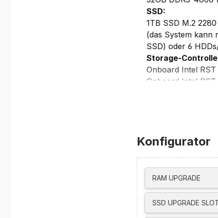
SSD:
1TB SSD M.2 2280
(das System kann 
SSD) oder 6 HDDs
Storage-Controlle
Onboard Intel RST
Onboard Intel RST 
Grafikchip:
Intel UHD 770
Laufwerke:
optional via USB
Konfigurator
Netzwerk/Kommun
Gigabit Ethernet, 
Netzteil:
750 Watt 92% PSU 
RAM UPGRADE
Steckplätze:
1x PCIe 4.0 x16
SSD UPGRADE SLOT
1x PCIe 4.0 x16 (x4