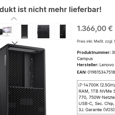
dukt ist nicht mehr lieferbar!
ingen
Regulärer Preis:
1.366,00 €
Preis inkl. MwSt. zzgl.
Produktnummer:
3
Campus
Hersteller:
Lenovo
EAN:
01981534751
i7-14700K (2.5GH
RAM, 1TB NVMe S
770, 750W-Netztei
USB-C, Sec. Chip,
3J. Garantie (VOS)