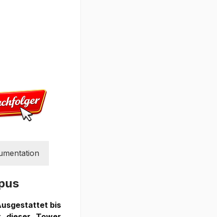
umentation
pus
usgestattet bis
t dieser Tower