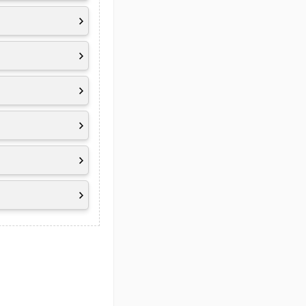
, ErP Lot 3
(beinhaltet u.a.