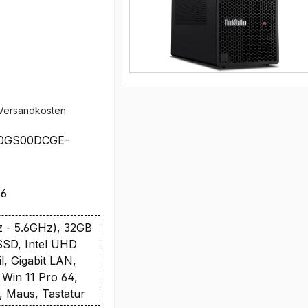
Versandkosten
0GS00DCGE-
86
z - 5.6GHz), 32GB
SD, Intel UHD
l, Gigabit LAN,
 Win 11 Pro 64,
, Maus, Tastatur