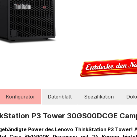
Konfigurator
Datenblatt
Spezifikation
Dok
nkStation P3 Tower 30GS00DCGE Cam
ngebändigte Power des Lenovo ThinkStation P3 Tower! A
tel Core i9-14900K Prozessor mit 24 Kernen biete