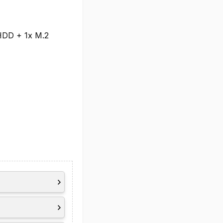
HDD + 1x M.2
ke-on-LAN