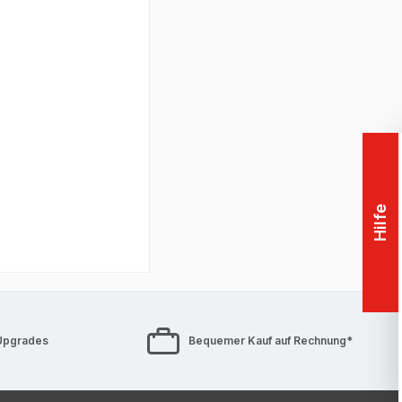
etail zu filtern,
[n]
rmance sowie
Hilfe
Upgrades
Bequemer Kauf auf Rechnung*