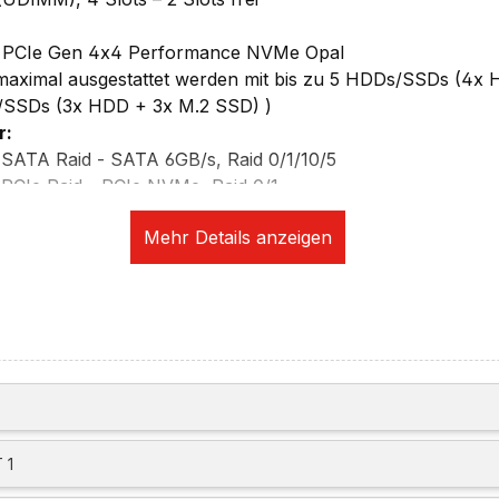
 PCIe Gen 4x4 Performance NVMe Opal
maximal ausgestattet werden mit bis zu 5 HDDs/SSDs (4x 
/SSDs (3x HDD + 3x M.2 SSD) )
r:
 SATA Raid - SATA 6GB/s, Raid 0/1/10/5
PCIe Raid - PCIe NVMe, Raid 0/1
ikation:
Intel Ethernet Connection I219-LM, 1x RJ-45, supports Wa
- Autosensing, 80 PLUS Platinum qualified
 1
 lanes)