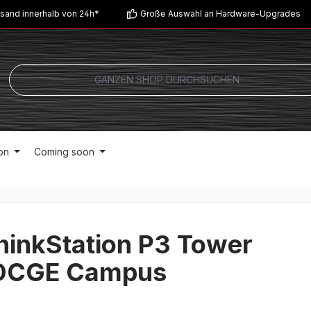
sand innerhalb von 24h*
Große Auswahl an Hardware-Upgrades
on
Coming soon
hinkStation P3 Tower
DCGE Campus