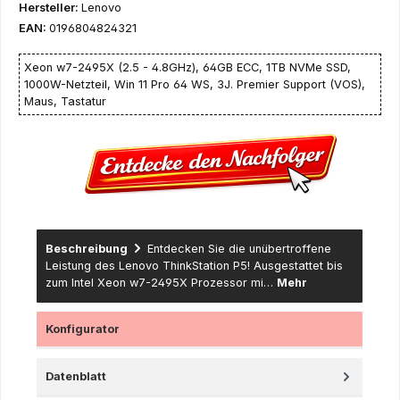
Hersteller:
Lenovo
EAN:
0196804824321
Xeon w7-2495X (2.5 - 4.8GHz), 64GB ECC, 1TB NVMe SSD,
1000W-Netzteil, Win 11 Pro 64 WS, 3J. Premier Support (VOS),
Maus, Tastatur
Beschreibung
Entdecken Sie die unübertroffene
Leistung des Lenovo ThinkStation P5! Ausgestattet bis
zum Intel Xeon w7-2495X Prozessor mi…
Mehr
Konfigurator
Datenblatt