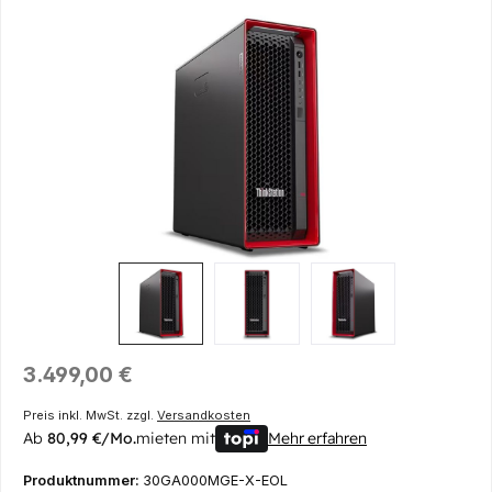
Bildergalerie überspringen
Regulärer Preis:
3.499,00 €
Preis inkl. MwSt. zzgl.
Versandkosten
Ab
80,99 €/Mo.
mieten mit
Mehr erfahren
Produktnummer:
30GA000MGE-X-EOL