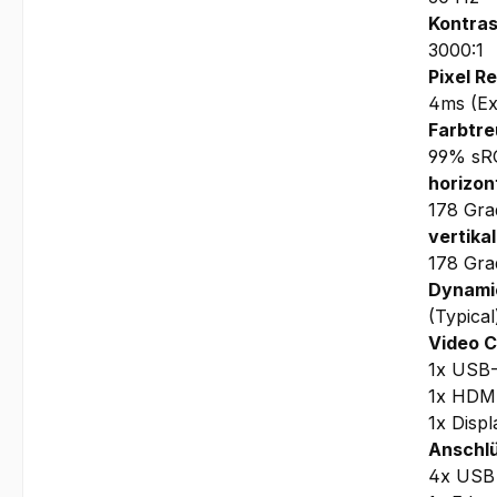
Kontras
3000:1
Pixel R
4ms (Ex
Farbtre
99% sR
horizon
178 Gra
vertikal
178 Gra
Dynamic
(Typical
Video 
1x USB-
1x HDMI
1x Displ
Anschlü
4x USB 