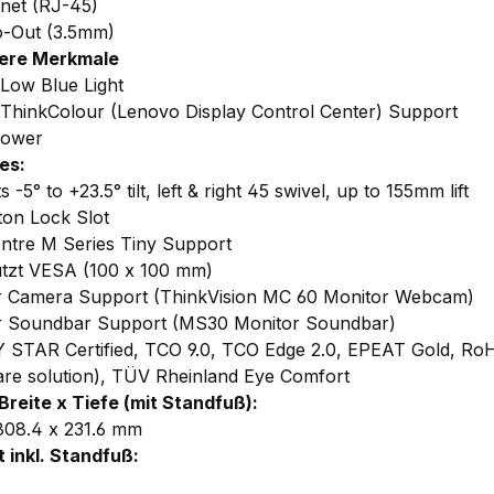
rnet (RJ-45)
o-Out (3.5mm)
ere Merkmale
 Low Blue Light
ThinkColour (Lenovo Display Control Center) Support
Power
es:
 -5° to +23.5° tilt, left & right 45 swivel, up to 155mm lift
ton Lock Slot
ntre M Series Tiny Support
ützt VESA (100 x 100 mm)
 Camera Support (ThinkVision MC 60 Monitor Webcam)
 Soundbar Support (MS30 Monitor Soundbar)
STAR Certified, TCO 9.0, TCO Edge 2.0, EPEAT Gold, RoHS
re solution), TÜV Rheinland Eye Comfort
Breite x
Tiefe
(mit Standfuß):
 808.4 x 231.6 mm
 inkl. Standfuß: