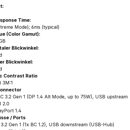
t:
esponse Time:
treme Mode); 6ms (typical)
ue (Color Gamut):
GB
taler Blickwinkel:
d
er Blickwinkel:
d
 Contrast Ratio
) 3M:1
Connector
C 3.2 Gen 1 (DP 1.4 Alt Mode, up to 75W), USB upstream
 2.0
ayPort 1.4
sse / Ports
3.2 Gen 1 (1x BC 1.2), USB downstream (USB-Hub)