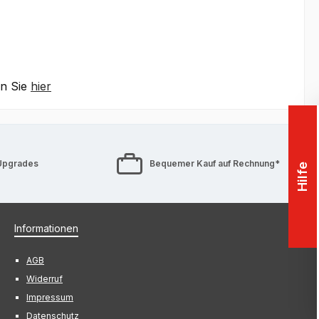
en Sie
hier
Upgrades
Bequemer Kauf auf Rechnung*
Hilfe
Informationen
AGB
Widerruf
Impressum
Datenschutz