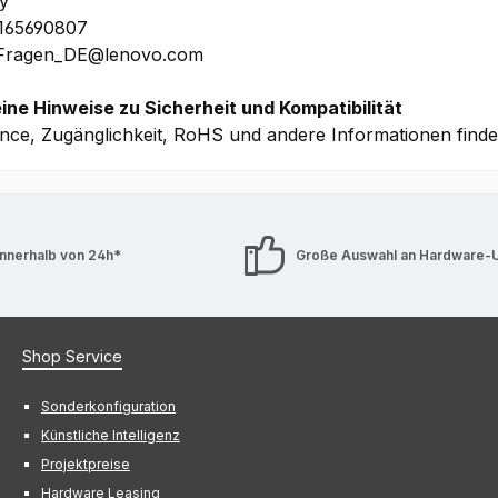
y
1165690807
 Fragen_DE@lenovo.com
ine Hinweise zu Sicherheit und Kompatibilität
nce, Zugänglichkeit, RoHS und andere Informationen find
innerhalb von 24h*
Große Auswahl an Hardware-
Shop Service
Sonderkonfiguration
Künstliche Intelligenz
Projektpreise
Hardware Leasing