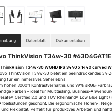
hreibung
Datenblatt
Dokumentation
vo ThinkVision T34w-30 #63D4GAT1
 ThinkVision T34w-30 WQHD IPS 3440 x 1440
curved Wi
ovo ThinkVision T34w-30 bietet ein beeindruckendes 34-
g für ein immersives Seherlebnis.
em hohen 3000:1 Kontrastverhältnis und 99% sRGB-Farbrau
endige Farben – ideal für Multitasking, Business-Anwendun
esafe® Certified 2.0 und TÜV Rheinland® Low Blue Light 
Arbeitsstunden geschont. Die ergonomische Höhen-, Neige
und Flexibilität. Perfekt für produktives Arbeiten und nahtl