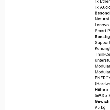
1x Ethe
1x Audi
Besond
Natural
Lenovo 
Smart 
Sonstig
Supports
Kensing
ThinkCe
unterst
Modular
Modular
ENERGY 
(Hardwa
Höhe x 
569.3 x
Gewicht
9.5 kg