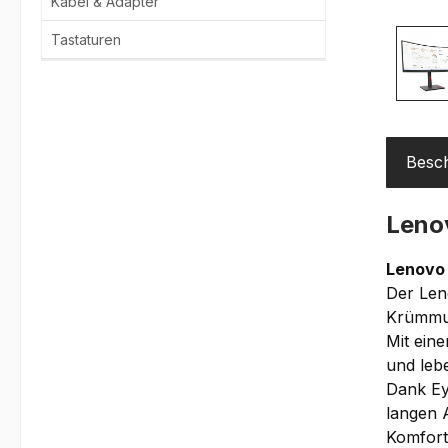
Kabel & Adapter
Tastaturen
Besc
Leno
Lenovo
Der Len
Krümmun
Mit ein
und leb
Dank Ey
langen 
Komfort 