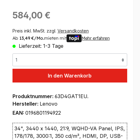
Regulärer Preis:
584,00 €
Preis inkl. MwSt. zzgl.
Versandkosten
Ab
13,49 €/Mo.
mieten mit
Mehr erfahren
Lieferzeit: 1-3 Tage
In den Warenkorb
Produktnummer:
63D4GAT1EU.
Hersteller:
Lenovo
EAN:
0196801194922
34", 3440 x 1440, 21:9, WQHD-VA Panel, IPS,
178/178, 3000:1, 350 cd/m², HDMI, DP, USB-