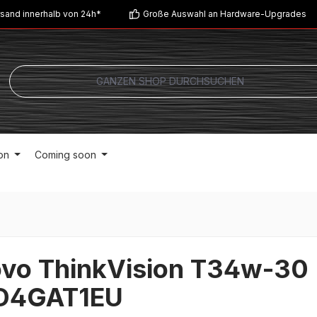
sand innerhalb von 24h*
Große Auswahl an Hardware-Upgrades
on
Coming soon
vo ThinkVision T34w-30
D4GAT1EU