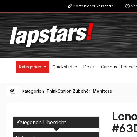
Kostenloser Versand*
Ver
m Hauptinhalt springen
Zur Suche springen
Zur Hauptnavigation springen
Kategorien
Quickstart
Deals
Campus | Educati
Kategorien
ThinkStation Zubehör
Monitore
Leno
Kategorien Übersicht
#63