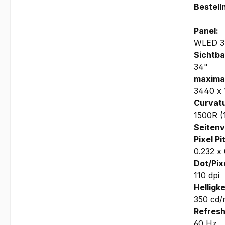
Bestel
Panel:
WLED 3-
Sichtba
34"
maximal
3440 x
Curvatu
1500R (
Seitenv
Pixel Pi
0.232 x
Dot/Pixe
110 dpi
Helligke
350 cd/
Refresh
60 Hz