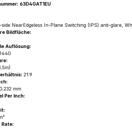
lnummer: 63D4GAT1EU
side NearEdgeless In-Plane Switching (IPS) anti-glare, Wh
re Bildfläche:
e Auflösung:
 1440
re:
1.5m)
erhältnis:
21:9
tch:
 0.232 mm
l Per Inch:
it:
m²
 Rate: