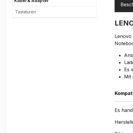
Kabel & Adapter
Besc
Tastaturen
LENO
Lenovo
Noteboo
Ans
Lad
Es 
Mit
Kompati
Es hand
Herstell