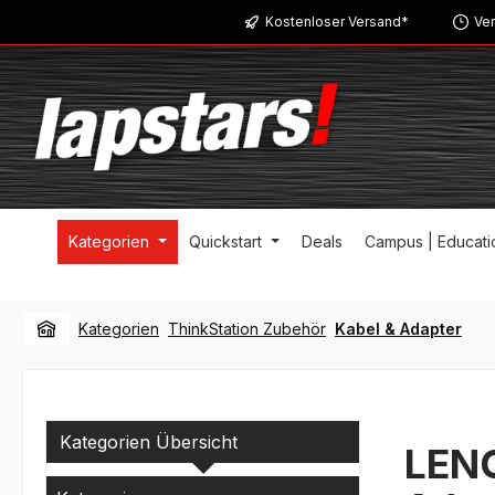
Kostenloser Versand*
Ver
m Hauptinhalt springen
Zur Suche springen
Zur Hauptnavigation springen
Kategorien
Quickstart
Deals
Campus | Educati
Kategorien
ThinkStation Zubehör
Kabel & Adapter
Kategorien Übersicht
LENO