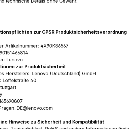
und technische Details ohne Gewähr.
tionspflichten zur GPSR Produktsicherheitsverordnung
ler Artikelnummer: 4X90K86567
190151466814
ler: Lenovo
tionen zur Produktsicherheit
s Herstellers: Lenovo (Deutschland) GmbH
: Löffelstraße 40
tuttgart
y
1165690807
 Fragen_DE@lenovo.com
ine Hinweise zu Sicherheit und Kompatibilität
nce, Zugänglichkeit, RoHS und andere Informationen find