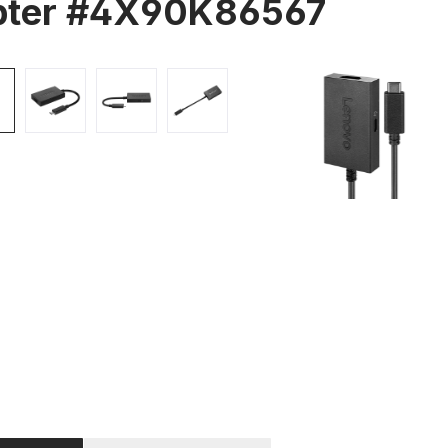
pter #4X90K86567
rie überspringen