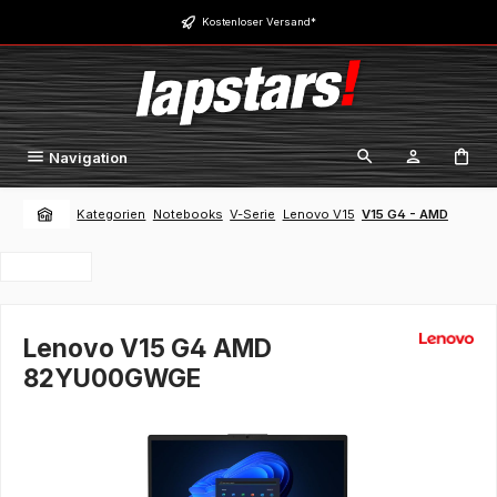
Zum Hauptinhalt springen
Kostenloser Versand*
Navigation
Kategorien
Notebooks
V-Serie
Lenovo V15
V15 G4 - AMD
Lenovo V15 G4 AMD
82YU00GWGE
Bildergalerie überspringen