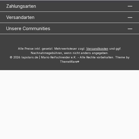
Zahlungsarten
Versandarten
Unsere Communities
Alle Preise inkl. gesetzl. Mehrwertsteuer zzgl.
Versandkosten
und ggf.
Nachnahmegebühren, wenn nicht anders angegeben.
© 2026 lapstars.de | Mario Reifschneider e.K. - Alle Rechte vorbehalten. Theme by
ThemeWare®