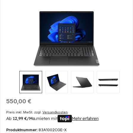
Bildergalerie überspringen
Regulärer Preis:
550,00 €
Preis inkl. MwSt. zzgl.
Versandkosten
Ab
12,99 €/Mo.
mieten mit
Mehr erfahren
Produktnummer:
83A1002CGE-X