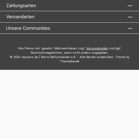
Zahlungsarten
Versandarten
Unsere Communities
Alle Preise inkl. gesetzl. Mehrwertsteuer zzgl.
Versandkosten
und ggf.
Nachnahmegebühren, wenn nicht anders angegeben.
© 2026 lapstars.de | Mario Reifschneider e.K. - Alle Rechte vorbehalten. Theme by
ThemeWare®