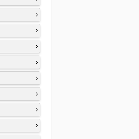
n TouchPad
 Copilot Key
Atmos, Amplifier
liant, Eyesafe