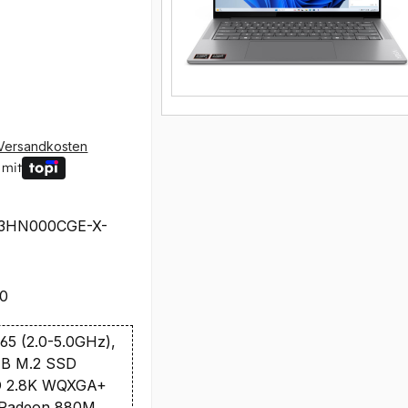
Versandkosten
 mit
3HN000CGE-X-
20
65 (2.0-5.0GHz),
1TB M.2 SSD
D 2.8K WQXGA+
 Radeon 880M