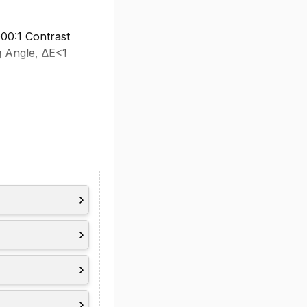
00:1 Contrast
 Angle, ∆E<1
VESA DisplayHDR
.4