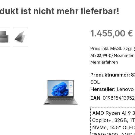
dukt ist nicht mehr lieferbar!
ingen
Regulärer Preis:
1.455,00 €
Preis inkl. MwSt. zzgl.
Ab
33,99 €/Mo.
mieten
Mehr erfahren
Produktnummer:
8
EOL
Hersteller:
Lenovo
EAN:
01981541395
AMD Ryzen AI 9 3
Copilot+, 32GB, 
NVMe, 14.5" OLE
2880x1800, AMD