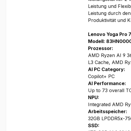
Leistung und Flexib
Leistung durch den
Produktivität und Kr
Lenovo Yoga Pro 
Modell: 83HN000
Prozessor:
AMD Ryzen AI 9 365
L3 Cache, AMD Ry
AI PC Category:
Copilot+ PC
AI Performance:
Up to 73 overall 
NPU:
Integrated AMD Ry
Arbeitsspeicher:
32GB LPDDR5x-7500
SSD: