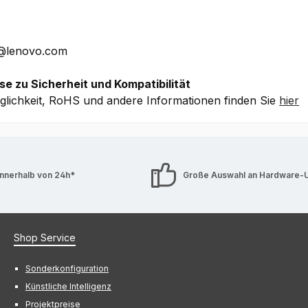
che Details ohne Gewähr.
E@lenovo.com
se zu Sicherheit und Kompatibilität
lichkeit, RoHS und andere Informationen finden Sie
hier
innerhalb von 24h*
Große Auswahl an Hardware-
Shop Service
Sonderkonfiguration
Künstliche Intelligenz
Projektpreise