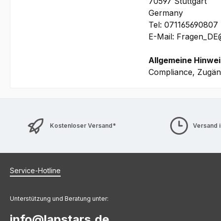
70597 Stuttgart
Bilder und technis
Germany
Tel: 071165690807
E-Mail: Fragen_D
Allgemeine Hinwei
Compliance, Zugäng
Kostenloser Versand*
Versand 
Service-Hotline
Unterstützung und Beratung unter:
info@lapstars.de