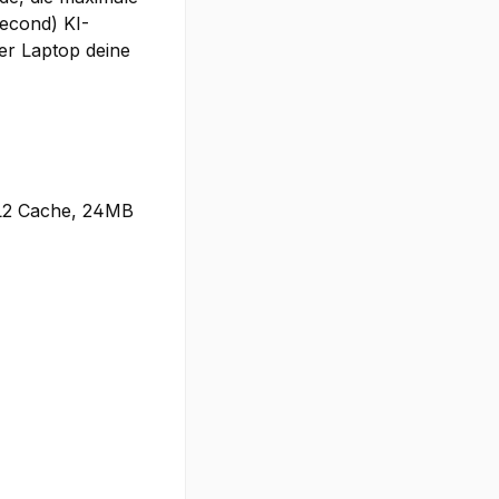
Second) KI-
er Laptop deine
 L2 Cache, 24MB