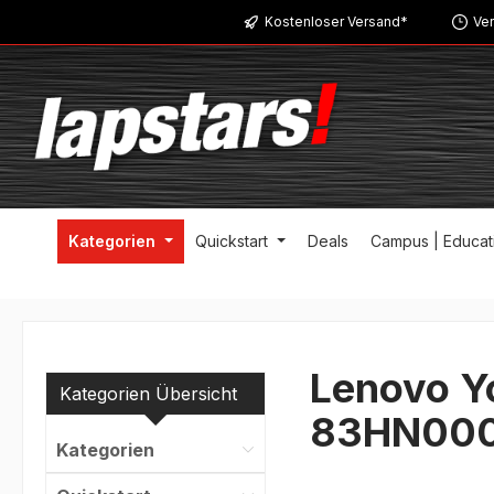
Kostenloser Versand*
Ver
m Hauptinhalt springen
Zur Suche springen
Zur Hauptnavigation springen
Kategorien
Quickstart
Deals
Campus | Educat
Lenovo Y
Kategorien Übersicht
83HN00
Kategorien