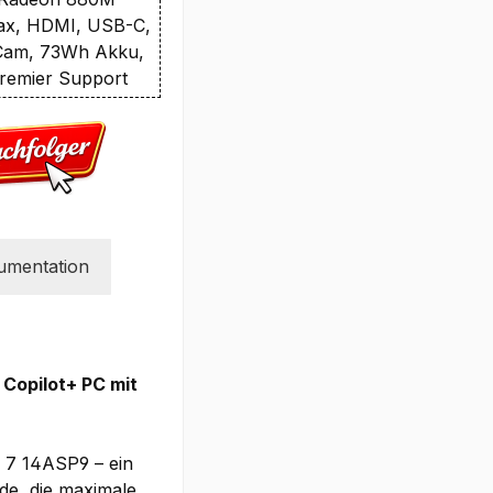
 ax, HDMI, USB-C,
Cam, 73Wh Akku,
remier Support
umentation
 Copilot+ PC mit
o 7 14ASP9 – ein
rde, die maximale