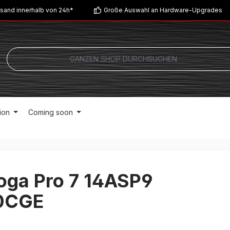
sand innerhalb von 24h*
Große Auswahl an Hardware-Upgrades
ion
Coming soon
oga Pro 7 14ASP9
0CGE