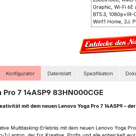
Graphic, Wi-Fi 6E
BT5.3, 1080p+IR-
Win11 Home, 2J. P
Konfigurator
Datenblatt
Spezifikation
Dok
a Pro 7 14ASP9 83HN000CGE
reativität mit dem neuen Lenovo Yoga Pro 7 14ASP9 – der
ative Multitasking-Erlebnis mit dem neuen Lenovo Yoga Pr
in-1-Laptop, der für Kreative, Profis und alle entwickelt wu