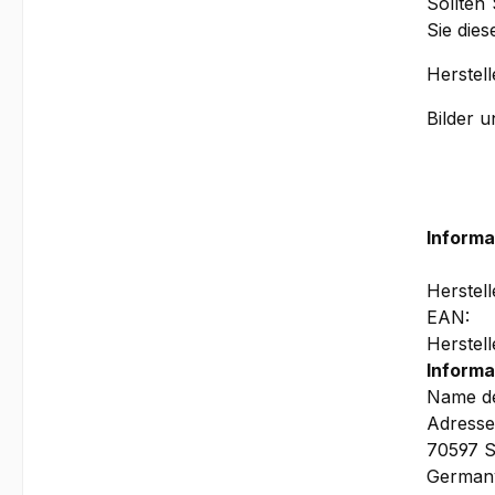
Sollten
Sie die
Herstell
Bilder 
Informa
Herstel
EAN:
Herstel
Informa
Name de
Adresse
70597 S
German