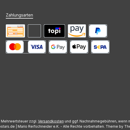
Zahlungsarten
Vorkasse
Rechnung (Zahlungsziel)
Mieten mit topi
Amazon Pay
PayPal
Kredit- oder Debitkarte
Google Pay
Apple Pay
SEPA Lastschrift
l. Mehrwertsteuer zzgl.
Versandkosten
und ggf. Nachnahmegebühren, wenn n
stars.de | Mario Reifschneider e.K. - Alle Rechte vorbehalten. Theme by
Th