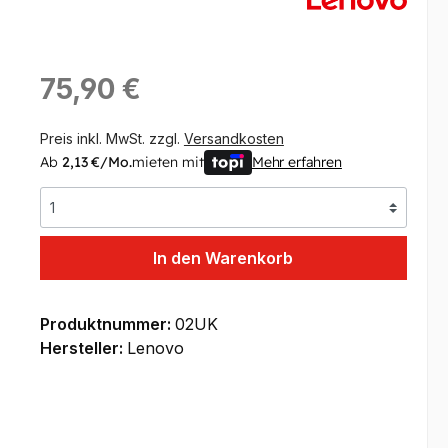
Regulärer Preis:
75,90 €
Preis inkl. MwSt. zzgl.
Versandkosten
Ab
2,13 €/Mo.
mieten mit
Mehr erfahren
In den Warenkorb
Produktnummer:
02UK
Hersteller:
Lenovo