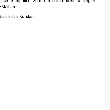
rodukt kompatibel zu Ihrem ThinkPad ist, so fragen
-Mail an.
g durch den Kunden.