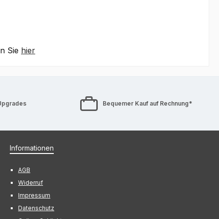
en Sie
hier
Upgrades
Bequemer Kauf auf Rechnung*
Informationen
AGB
Widerruf
Impressum
Datenschutz