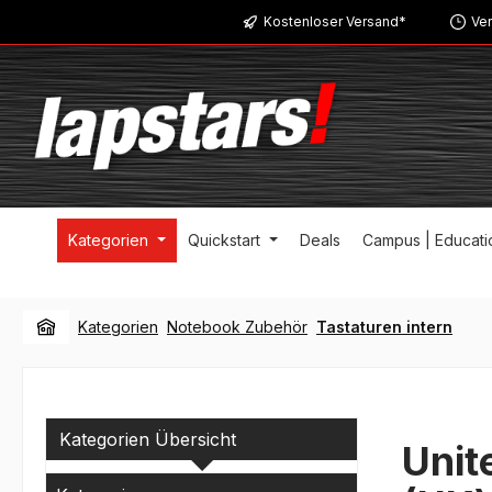
Kostenloser Versand*
Ver
m Hauptinhalt springen
Zur Suche springen
Zur Hauptnavigation springen
Kategorien
Quickstart
Deals
Campus | Educati
Kategorien
Notebook Zubehör
Tastaturen intern
Kategorien Übersicht
Unit