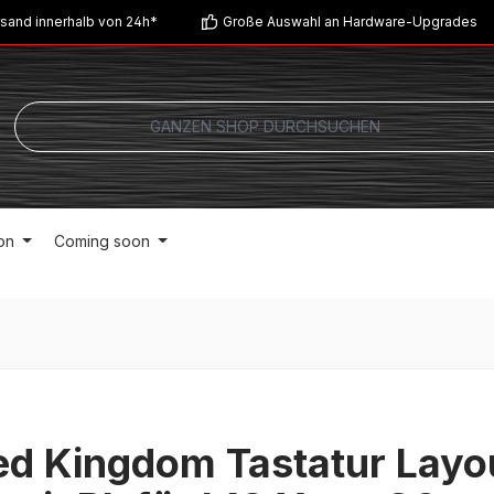
sand innerhalb von 24h*
Große Auswahl an Hardware-Upgrades
on
Coming soon
ed Kingdom Tastatur Layo