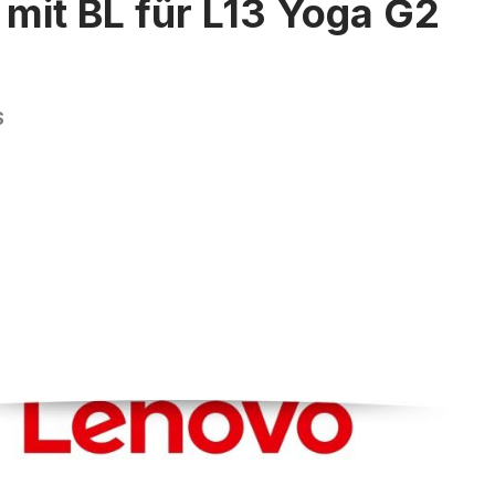
 mit BL für L13 Yoga G2
S
rie überspringen