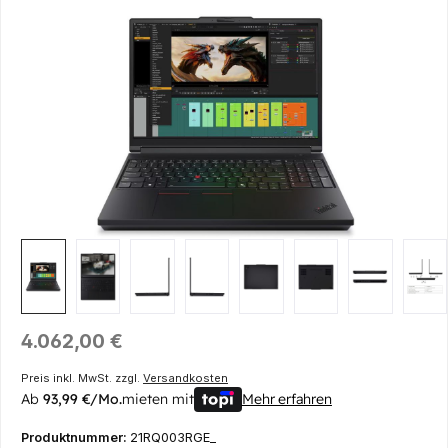
Bildergalerie überspringen
Regulärer Preis:
4.062,00 €
Preis inkl. MwSt. zzgl.
Versandkosten
Ab
93,99 €/Mo.
mieten mit
Mehr erfahren
Produktnummer:
21RQ003RGE_