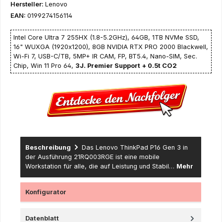
Hersteller:
Lenovo
EAN:
0199274156114
Intel Core Ultra 7 255HX (1.8-5.2GHz), 64GB, 1TB NVMe SSD,
16" WUXGA (1920x1200), 8GB NVIDIA RTX PRO 2000 Blackwell,
Wi-Fi 7, USB-C/TB, 5MP+ IR CAM, FP, BT5.4, Nano-SIM, Sec.
Chip, Win 11 Pro 64,
3J. Premier Support + 0.5t CO2
Beschreibung
Das Lenovo ThinkPad P16 Gen 3 in
der Ausführung 21RQ003RGE ist eine mobile
Workstation für alle, die auf Leistung und Stabil…
Mehr
Konfigurator
Datenblatt