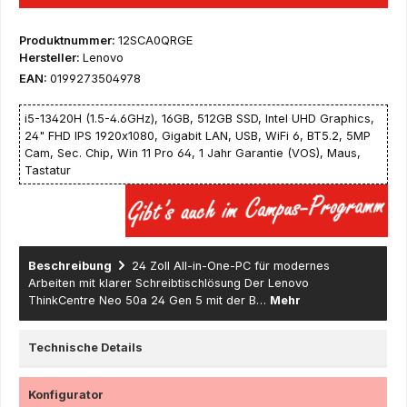
Produktnummer:
12SCA0QRGE
Hersteller:
Lenovo
EAN:
0199273504978
i5-13420H (1.5-4.6GHz), 16GB, 512GB SSD, Intel UHD Graphics,
24" FHD IPS 1920x1080, Gigabit LAN, USB, WiFi 6, BT5.2, 5MP
Cam, Sec. Chip, Win 11 Pro 64, 1 Jahr Garantie (VOS), Maus,
Tastatur
Beschreibung
24 Zoll All-in-One-PC für modernes
Arbeiten mit klarer Schreibtischlösung Der Lenovo
ThinkCentre Neo 50a 24 Gen 5 mit der B…
Mehr
Technische Details
Konfigurator