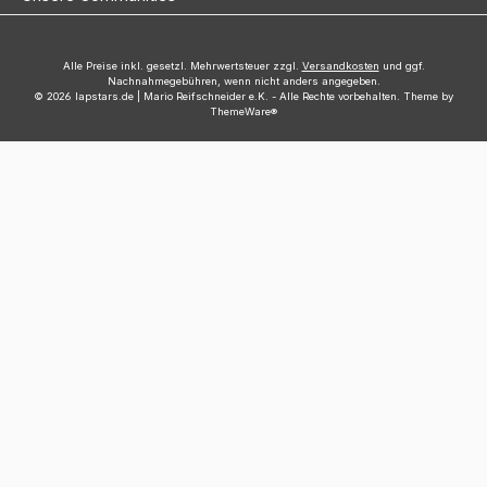
Alle Preise inkl. gesetzl. Mehrwertsteuer zzgl.
Versandkosten
und ggf.
Nachnahmegebühren, wenn nicht anders angegeben.
© 2026 lapstars.de | Mario Reifschneider e.K. - Alle Rechte vorbehalten. Theme by
ThemeWare®