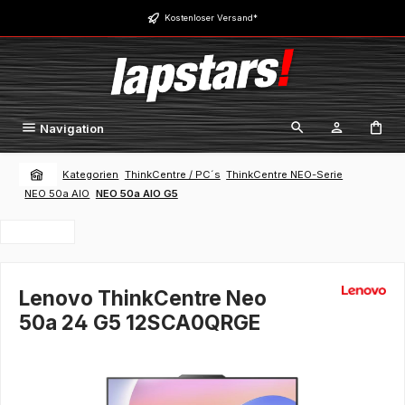
Zum Hauptinhalt springen
Kostenloser Versand*
Navigation
Kategorien
ThinkCentre / PC´s
ThinkCentre NEO-Serie
NEO 50a AIO
NEO 50a AIO G5
Lenovo ThinkCentre Neo
50a 24 G5 12SCA0QRGE
Bildergalerie überspringen