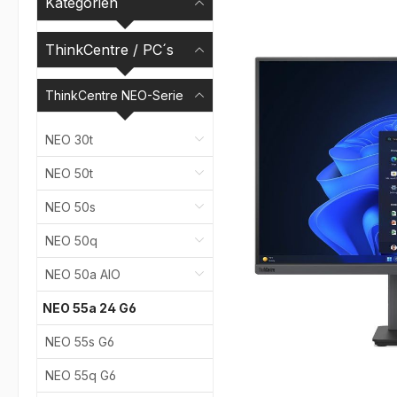
Kategorien
Bildergalerie überspr
ThinkCentre / PC´s
ThinkCentre NEO-Serie
NEO 30t
NEO 50t
NEO 50s
NEO 50q
NEO 50a AIO
NEO 55a 24 G6
NEO 55s G6
NEO 55q G6