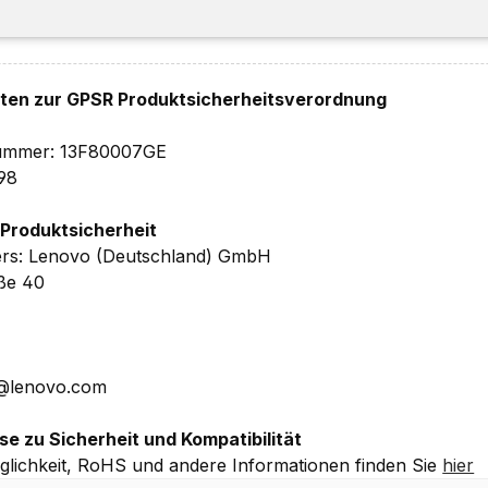
% PSU
hten zur GPSR Produktsicherheitsverordnung
lnummer: 13F80007GE
98
7 mm (BxTxH)
 Produktsicherheit
ers: Lenovo (Deutschland) GmbH
lösung)
aße 40
 Herstellergarantie
inkl. Upgrade auf 1 Jahr Vor-Ort Supp
 Details ohne Gewähr.
E@lenovo.com
se zu Sicherheit und Kompatibilität
lichkeit, RoHS und andere Informationen finden Sie
hier