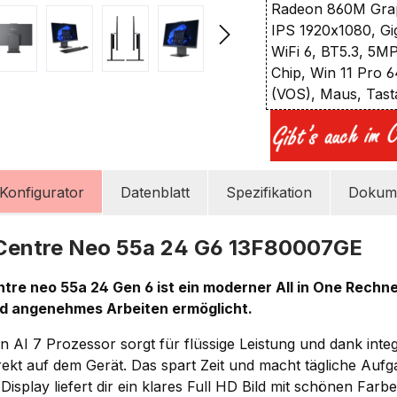
Radeon 860M Grap
IPS 1920x1080, Gi
WiFi 6, BT5.3, 5M
Chip, Win 11 Pro 6
(VOS), Maus, Tast
Konfigurator
Datenblatt
Spezifikation
Dokume
Centre Neo 55a 24 G6 13F80007GE
re neo 55a 24 Gen 6 ist ein moderner All in One Rechner
d angenehmes Arbeiten ermöglicht.
AI 7 Prozessor sorgt für flüssige Leistung und dank inte
irekt auf dem Gerät. Das spart Zeit und macht tägliche Auf
l Display liefert dir ein klares Full HD Bild mit schönen Fa