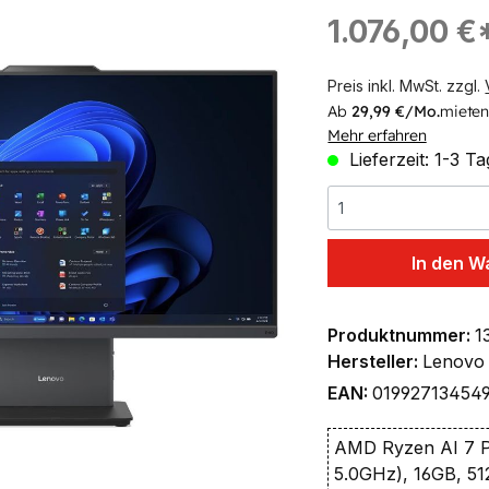
ingen
Regulärer Preis:
1.076,00 €
Preis inkl. MwSt. zzgl.
Ab
29,99 €/Mo.
mieten
Mehr erfahren
Lieferzeit: 1-3 T
In den W
Produktnummer:
1
Hersteller:
Lenovo
EAN:
01992713454
AMD Ryzen AI 7 P
5.0GHz), 16GB, 