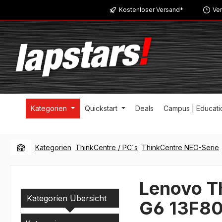
Kostenloser Versand*
Ver
m Hauptinhalt springen
Zur Suche springen
Zur Hauptnavigation springen
Kategorien
Quickstart
Deals
Campus | Educati
Kategorien
ThinkCentre / PC´s
ThinkCentre NEO-Serie
Lenovo T
Kategorien Übersicht
G6 13F8