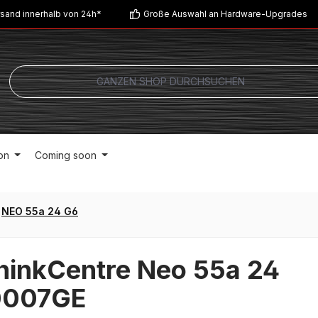
sand innerhalb von 24h*
Große Auswahl an Hardware-Upgrades
on
Coming soon
NEO 55a 24 G6
hinkCentre Neo 55a 24
0007GE