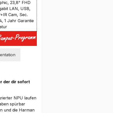
hic, 23,8" FHD
gabit LAN, USB,
P+IR Cam, Sec.
4, 1 Jahr Garantie
atur
ntation
 der dir sofort
grierter NPU laufen
gaben spürbar
rben und die Harman