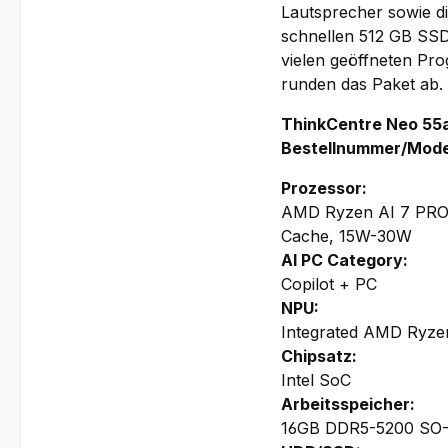
Lautsprecher sowie d
schnellen 512 GB SSD
vielen geöffneten Pr
runden das Paket ab.
ThinkCentre Neo 55
Bestellnummer/Mode
Prozessor:
AMD Ryzen AI 7 PRO 
Cache, 15W-30W
AI PC Category:
Copilot + PC
NPU:
Integrated AMD Ryze
Chipsatz:
Intel SoC
Arbeitsspeicher:
16GB
DDR5-5200
SO