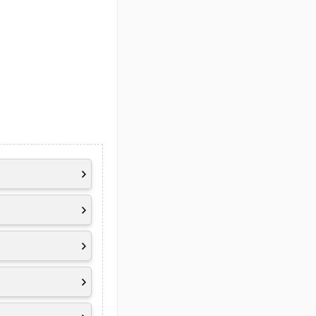
 HDMI)
 Color Gamut, 100Hz
 Audio by HARMAN