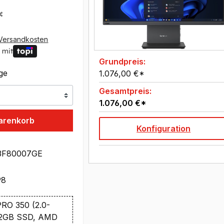
*
Versandkosten
 mit
Grundpreis:
age
1.076,00 €*
Gesamtpreis:
1.076,00 €*
arenkorb
Konfiguration
3F80007GE
98
RO 350 (2.0-
512GB SSD, AMD