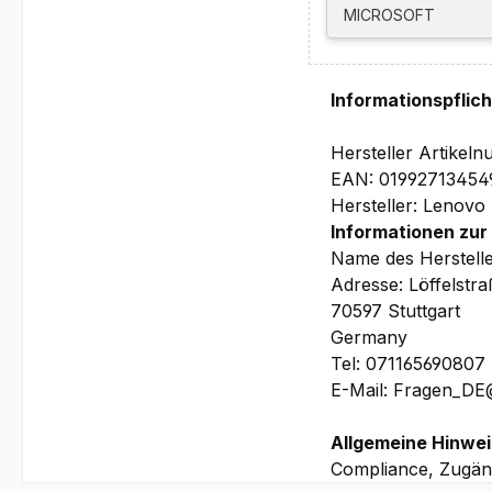
MICROSOFT
Netzteil:
135 Watt (Fixed), 90
Farbe:
Informationspflic
Luna Grey
Software:
Hersteller Artike
Windows 11 Pro 64
EAN: 01992713454
Größe und Gewicht:
Hersteller: Lenovo
539.5 x 192.1 x 431.1
Informationen zur
6.0 kg
Name des Herstell
All-in-One (Komplett
Adresse: Löffelstr
Garantie:
70597 Stuttgart
1 Jahr Depot/Bring-In
Germany
Bilder und technische
Tel: 071165690807
E-Mail: Fragen_D
Allgemeine Hinwei
Compliance, Zugäng