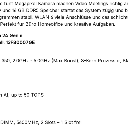
ie fünf Megapixel Kamera machen Video Meetings richtig a
 und 16 GB DDR5 Speicher startet das System zügig und bl
ogrammen stabil. WLAN 6 viele Anschlüsse und das schlich
 Perfekt für Büro Homeoffice und kreative Aufgaben.
a 24 Gen 6
ll:
13F80007GE
350, 2.0GHz - 5.0GHz (Max Boost), 8-Kern Prozessor, 8
n AI, up to 50 TOPS
-DIMM
,
5600
MHz, 2 Slots – 1 Slot frei